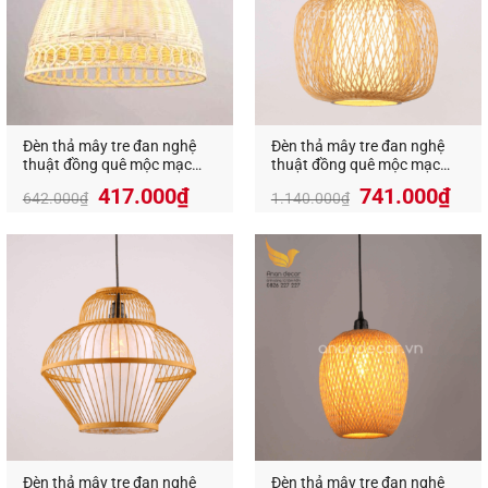
An An Decor
–
Ánh sáng từ tâm hồn
Địa Chỉ:
412 Phạm Văn Đồng, P.11, Q.Bình Thạnh,
Tp.Hồ Chí Minh
Hotline:
0826.227.227
–
0813.160.160
(zalo)
https://anandecor.vn/
Đèn thả mây tre đan nghệ
Đèn thả mây tre đan nghệ
thuật đồng quê mộc mạc
thuật đồng quê mộc mạc
VR-91040
VR-1026
Giá
Giá
Giá
Giá
417.000
₫
741.000
₫
642.000
₫
1.140.000
₫
gốc
hiện
gốc
hiệ
là:
tại
là:
tại
642.000₫.
là:
1.140.000₫.
là:
417.000₫.
741
Đèn thả mây tre đan nghệ
Đèn thả mây tre đan nghệ