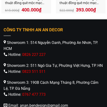
thuật đồng quê mộc mạc
thuật đồng quê mộc mạc
VR-93208
VR-9921
Giá
Giá
400.000
₫
393.000
₫
615.000
₫
522.000
₫
gốc
hiện
là:
tại
615.000₫.
là:
400.000₫.
CÔNG TY TNHH AN AN DECOR
Showroom 1: 514 Nguyễn Oanh, Phường An Nhơn, TP.
HCM
Hotline:
0826 227 227
Showroom 2: 511 Ngô Gia Tự, Phường Việt Hưng, TP. HN
Hotline:
0823 511 511
Showroom 3: 190B Cách Mạng Tháng 8, Phường Cẩm
Lệ, TP. Đà Nẵng
Hotline:
0767 477 773
Email:
anan.bendesign@gmail.com