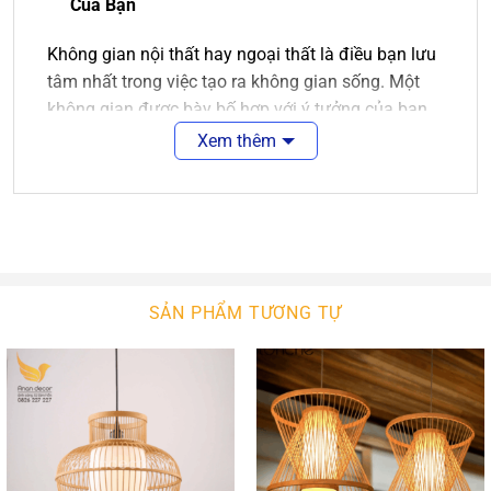
Của Bạn
Không gian nội thất hay ngoại thất là điều bạn lưu
tâm nhất trong việc tạo ra không gian sống. Một
không gian được bày bố hợp với ý tưởng của bạn
là điều tuyệt vời. Sẽ tuyệt vời hơn nếu không gian
Xem thêm
ấy được màu sắc của ánh sáng chiếu rọi.
Đèn thả gỗ
là sự lựa chọn hợp lý cho các không
gian năng động, tươi trẻ. Nó làm nét chấm phá cho
không gian nội ngoại thất của bạn. Với sự phong
phú về kiểu dáng thiết kế, ngôi nhà bạn sẽ thêm
SẢN PHẨM TƯƠNG TỰ
xinh đẹp. Với công nghệ chiếu sáng hiện đại,
không gian của bạn sẽ bừng sáng hay lung linh.
Đèn Thả Gỗ
An An Decor
An An Decor luôn tìm kiếm để nhập khẩu các mẫu
đèn tường hiện đại chất lượng cao. Bên cạnh đó,