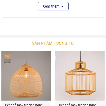
là điều tuyệt vời. Sẽ tuyệt vời hơn nếu không gian
Xem thêm
ấy được màu sắc của ánh sáng chiếu rọi.
Đèn thả gỗ
là sự lựa chọn hợp lý cho các không
gian năng động, tươi trẻ. Nó làm nét chấm phá cho
không gian nội ngoại thất của bạn. Với sự phong
phú về kiểu dáng thiết kế, ngôi nhà bạn sẽ thêm
SẢN PHẨM TƯƠNG TỰ
xinh đẹp. Với công nghệ chiếu sáng hiện đại,
không gian của bạn sẽ bừng sáng hay lung linh.
Đèn Thả Gỗ
An An Decor
An An Decor luôn tìm kiếm để nhập khẩu các mẫu
đèn tường hiện đại chất lượng cao. Bên cạnh đó,
chúng tôi còn tự thiết kế và sản xuất các mẫu đèn
tường theo ý tưởng khách hàng đưa ra. Chúng tôi
lắp đặt và bảo trì tận tình, chu đáocho quý khách!
Đèn thả mây tre đan nghệ
Đèn thả mây tre đan nghệ