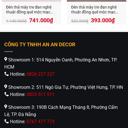
Đèn thả mây tre đan nghệ
Đèn thả mây tre đan nghệ
thuật đồng quê mộc mạc
thuật đồng quê mộc mạc
VR-1026
VR-9921
Giá
Giá
741.000
₫
393.000
₫
1.140.000
₫
522.000
₫
gốc
hiện
là:
tại
1.140.000₫.
là:
741.000₫.
CÔNG TY TNHH AN AN DECOR
Showroom 1: 514 Nguyễn Oanh, Phường An Nhơn, TP.
HCM
Hotline:
0826 227 227
Showroom 2: 511 Ngô Gia Tự, Phường Việt Hưng, TP. HN
Hotline:
0823 511 511
Showroom 3: 190B Cách Mạng Tháng 8, Phường Cẩm
Lệ, TP. Đà Nẵng
Hotline:
0767 477 773