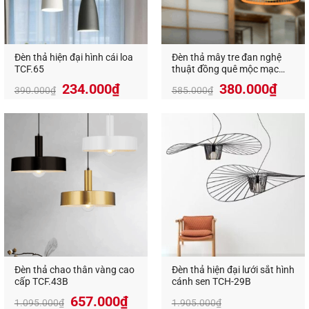
đèn tiết kiệm điện năng khi sử dụng lên tới 70%
so với đèn sợi đốt và có độ bền lên tới 50.000
giờ.
Đèn thả hiện đại hình cái loa
Đèn thả mây tre đan nghệ
TCF.65
thuật đồng quê mộc mạc
An toàn với người sử dụng:
Đèn thả cao cấp
VR-9313
Giá
Giá
234.000
₫
380.000
₫
không tỏa nhiều nhiệt lượng khi sử dụng, không
390.000
₫
585.000
₫
gốc
hiện
tạo tia uv nên vừa đảm bảo an toàn cho người
là:
tại
sử dụng, thân thiện với môi trường.
585.000₫.
là:
380.
Đèn thả chao thân vàng cao
Đèn thả hiện đại lưới sắt hình
cấp TCF.43B
cánh sen TCH-29B
657.000
₫
1.095.000
₫
1.905.000
₫