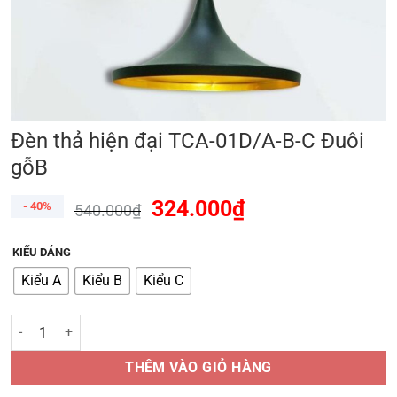
Đèn thả hiện đại TCA-01D/A-B-C Đuôi
gỗB
324.000
₫
- 40%
540.000
₫
KIỂU DÁNG
Kiểu A
Kiểu B
Kiểu C
Đèn thả hiện đại TCA-01D/A-B-C Đuôi gỗB số lượng
THÊM VÀO GIỎ HÀNG