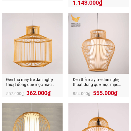
1.143.000
₫
Đèn thả mây tre đan nghệ
Đèn thả mây tre đan nghệ
thuật đồng quê mộc mạc
thuật đồng quê mộc mạc
VR-9312
VRHR-9218
Giá
Giá
Giá
Giá
362.000
₫
555.000
₫
557.000
₫
854.000
₫
gốc
hiện
gốc
hiện
là:
tại
là:
tại
557.000₫.
là:
854.000₫.
là:
362.000₫.
555.