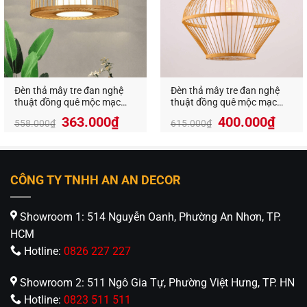
Đèn thả mây tre đan nghệ
Đèn thả mây tre đan nghệ
thuật đồng quê mộc mạc
thuật đồng quê mộc mạc
VR-93207
VR-93208
Giá
Giá
Giá
Giá
363.000
₫
400.000
₫
558.000
₫
615.000
₫
gốc
hiện
gốc
hiện
là:
tại
là:
tại
558.000₫.
là:
615.000₫.
là:
363.000₫.
400.
CÔNG TY TNHH AN AN DECOR
Showroom 1: 514 Nguyễn Oanh, Phường An Nhơn, TP.
HCM
Hotline:
0826 227 227
Showroom 2: 511 Ngô Gia Tự, Phường Việt Hưng, TP. HN
Hotline:
0823 511 511