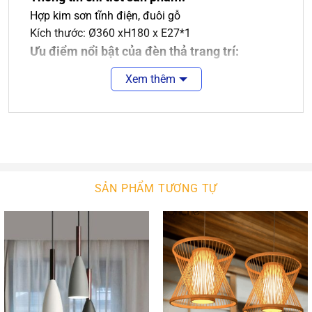
Hợp kim sơn tĩnh điện, đuôi gỗ
Kích thước: Ø360 xH180 x E27*1
Ưu điểm nổi bật của đèn thả trang trí:
Xem thêm
Kiểu dáng thiết kế: Các mẫu
đèn thả led
được
thiết kế với đa dạng mẫu mã, kiểu dáng từ đơn
giản tới cao cấp, từ cổ điển tới hiện đại, phù hợp
với nhiều không gian khác nhau như phòng
khách, phòng ngủ, hội nghị, phòng thờ,…Người
tiêu dùng có thể dễ dàng lựa chọn được một
SẢN PHẨM TƯƠNG TỰ
sản phẩm ưng ý.
Chất liệu sử dụng: Sản phẩm
đèn thả đẹp
sử
dụng chất liệu cao cấp như: thủy tinh, chao sắt,
…Với mỗi loại chất liệu có vẻ đẹp và ý nghĩa
riêng.
Tiết kiệm điện năng: Nhờ việc ứng dụng công
nghệ chiếu sáng đèn led hiện đại nên đây là loại