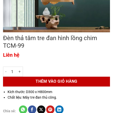
Đèn thả tăm tre đan hình lồng chim
TCM-99
Liên hệ
Đèn thả tăm tre đan hình lồng chim TCM-99 số lượng
THÊM VÀO GIỎ HÀNG
Kích thước: D300 x H800mm
Chất liệu: Mây tre đan thủ công.
Chia sẻ: