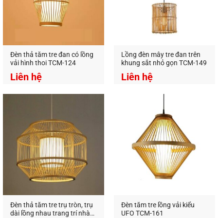
An An Decor
–
Ánh sáng từ tâm hồn
Địa Chỉ:
412 Phạm Văn Đồng, P.11, Q.Bình Thạnh,
Tp.Hồ Chí Minh
Hotline:
0826.227.227
–
0813.160.160
(zalo)
https://anandecor.vn/
Đèn thả tăm tre đan có lồng
Lồng đèn mây tre đan trên
vải hình thoi TCM-124
khung sắt nhỏ gọn TCM-149
Liên hệ
Liên hệ
Đèn thả tăm tre trụ tròn, trụ
Đèn tăm tre lồng vải kiểu
dài lồng nhau trang trí nhà
UFO TCM-161