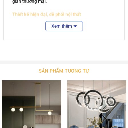
gian thương mại.
Thiết kế hiện đại, dễ phối nội thất
Đèn thả trần CDC-7720B có kiểu dáng hiện đại,
Xem thêm
đường nét thanh thoát, phù hợp với nhiều phong
cách nội thất như hiện đại, tối giản Minimalist,
Scandinavian hoặc Industrial – tạo cảm giác sang
trọng và hài hòa cho không gian. Màu sắc trung
tính giúp phối hợp dễ dàng với trần, tường và đồ
nội thất khác.
SẢN PHẨM TƯƠNG TỰ
Chất liệu bền đẹp, hoàn thiện cao cấp
Sản phẩm được chế tác từ vật liệu chất lượng:
Khung kim loại sơn tĩnh điện
chống gỉ, bền màu
theo thời gian.
Chụp đèn tối ưu ánh sáng
giúp tán đều ánh