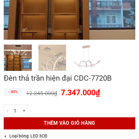
Đèn thả trần hiện đại CDC-7720B
7.347.000
₫
- 40%
12.245.000
₫
Đèn thả trần hiện đại CDC-7720B số lượng
THÊM VÀO GIỎ HÀNG
Loại bóng: LED 3CĐ