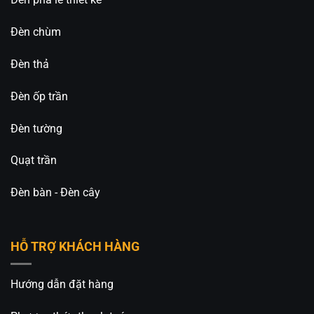
Nội
Đèn chùm
Hotline: 0826.227.227 – 0813.160.160 (Zalo)
Đèn thả
Fanpage:
Đèn Trang Trí An An Decor
Đèn ốp trần
Đèn tường
Quạt trần
Đèn bàn - Đèn cây
HỖ TRỢ KHÁCH HÀNG
Hướng dẫn đặt hàng