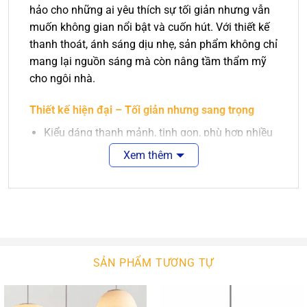
hảo cho những ai yêu thích sự tối giản nhưng vẫn
muốn không gian nổi bật và cuốn hút. Với thiết kế
thanh thoát, ánh sáng dịu nhẹ, sản phẩm không chỉ
mang lại nguồn sáng mà còn nâng tầm thẩm mỹ
cho ngôi nhà.
Thiết kế hiện đại – Tối giản nhưng sang trọng
Kiểu dáng thanh mảnh, tinh gọn, phù hợp nhiều
phong cách nội thất.
Xem thêm
Màu sắc trung tính, dễ phối hợp với đồ nội thất
khác.
Phù hợp lắp đặt ở phòng khách, bàn ăn, quầy
bar gia đình hoặc không gian thương mại.
SẢN PHẨM TƯƠNG TỰ