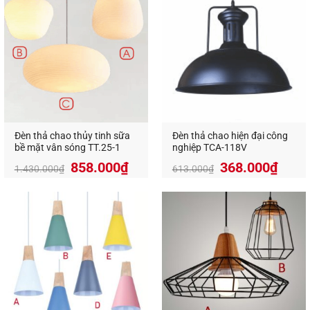
Đèn thả chao thủy tinh sữa
Đèn thả chao hiện đại công
bề mặt vân sóng TT.25-1
nghiệp TCA-118V
858.000
₫
368.000
₫
1.430.000
₫
613.000
₫