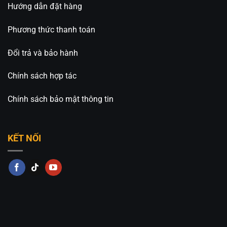
Hướng dẫn đặt hàng
Hồ Chí Minh
Phương thức thanh toán
🏢CN 2: 511 Ngô Gia Tự, Phường Việt Hưng, TP. Hà
Nội
Đổi trả và bảo hành
Hotline: 0826.227.227 – 0813.160.160 (Zalo)
Chính sách hợp tác
Fanpage:
Đèn Trang Trí An An Decor
Chính sách bảo mật thông tin
KẾT NỐI