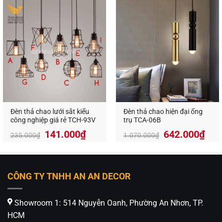
là:
tại
Dễ dàng lắp đặt và vệ sinh.
830.000₫.
là:
498.000₫.
Tiết kiệm điện năng, thân thiện với môi trường.
Làm nổi bật phong cách sống hiện đại và tinh
tế.
Ứng dụng đa dạng
Phòng khách
: Tạo không gian tiếp khách sang
Đèn thả chao lưới sắt kiểu
Đèn thả chao hiện đại ống
trọng.
công nghiệp giá rẻ TCH-93V
trụ TCA-06B
141.000
₫
642.000
₫
235.000
₫
1.070.000
₫
Bàn ăn
: Mang lại cảm giác ấm cúng, gắn kết gia
đình.
Quán cà phê, nhà hàng
: Thu hút ánh nhìn, nâng
CÔNG TY TNHH AN AN DECOR
tầm không gian.
Showroom 1: 514 Nguyễn Oanh, Phường An Nhơn, TP.
HCM