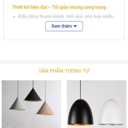
Thiết kế hiện đại – Tối giản nhưng sang trọng
Kiểu dáng thanh mảnh, tinh gọn, phù hợp nhiều
phong cách nội thất.
Xem thêm
Màu sắc trung tính, dễ phối hợp với đồ nội thất
khác.
Phù hợp lắp đặt ở phòng khách, bàn ăn, quầy
bar gia đình hoặc không gian thương mại.
SẢN PHẨM TƯƠNG TỰ