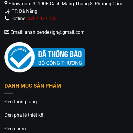
Showroom 3: 190B Cách Mạng Tháng 8, Phường Cẩm
Lệ, TP. Đà Nẵng
Hotline:
0767 477 773
Email:
anan.bendesign@gmail.com
DANH MỤC SẢN PHẨM
Kết luận
Đèn thông tầng
Đèn thả trần trang trí hiện đại TCA-92B
là sự lựa
chọn lý tưởng cho những ai muốn biến không gian
Đèn pha lê thiết kế
sống thành nơi vừa ấm áp vừa đẳng cấp. Với thiết
kế tinh tế, chất liệu bền bỉ và ánh sáng dễ chịu, sản
Đèn chùm
phẩm hứa hẹn sẽ là điểm nhấn khó quên trong mọi