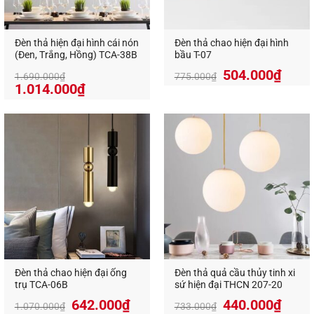
Đèn thả hiện đại hình cái nón
Đèn thả chao hiện đại hình
(Đen, Trắng, Hồng) TCA-38B
bầu T-07
504.000
₫
1.690.000
₫
775.000
₫
1.014.000
₫
Chất liệu cao cấp – Độ bền vượt trội
Khung đèn làm từ hợp kim sơn tĩnh điện, chống
gỉ sét và bền màu theo thời gian.
Chao đèn bằng thủy tinh/acrylic tán sáng đều,
tạo ánh sáng mềm mại.
Dây treo chắc chắn, có thể điều chỉnh độ cao
Đèn thả chao hiện đại ống
Đèn thả quả cầu thủy tinh xi
theo nhu cầu.
trụ TCA-06B
sứ hiện đại THCN 207-20
Giá
Giá
642.000
₫
440.000
₫
1.070.000
₫
733.000
₫