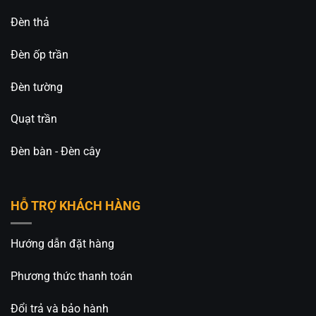
không gian.
Đèn thả
Liên hệ ngay để đặt hàng, ưu tiên khách hàng gọi
Đèn ốp trần
điện trực tiếp cho An An Decor
Đèn tường
Đèn Trang Trí An An Decor
chuyên thiết kế và cung
cấp các loại đèn trang trí decor, đa dạng mẫu mã
Quạt trần
và giá thành tốt nhất trên thị trường.
_____________________________________________
Đèn bàn - Đèn cây
⚡️
An An Decor – Ánh sáng từ tâm hồn
⚡️
HỖ TRỢ KHÁCH HÀNG
🏢CN 1: 514 Nguyễn Oanh, Phường An Nhơn, TP.
Hồ Chí Minh
Hướng dẫn đặt hàng
🏢CN 2: 511 Ngô Gia Tự, Phường Việt Hưng, TP. Hà
Nội
Phương thức thanh toán
Hotline: 0826.227.227 – 0813.160.160 (Zalo)
Đổi trả và bảo hành