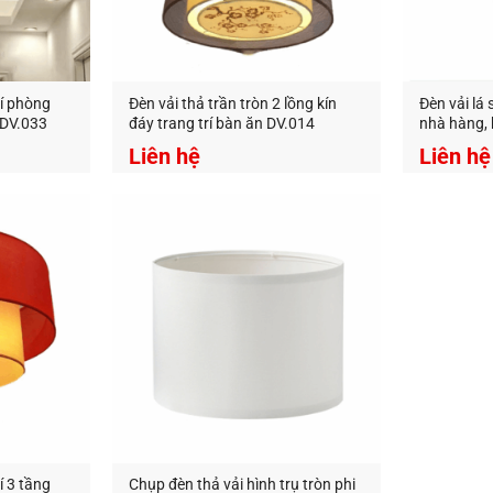
rí phòng
Đèn vải thả trần tròn 2 lồng kín
Đèn vải lá 
 DV.033
đáy trang trí bàn ăn DV.014
nhà hàng,
Liên hệ
Liên hệ
ng Trí An An Decor
chuyên thiết kế và cung cấp các loại đèn tra
g.
ecor
–
Ánh sáng từ tâm hồn
412 Phạm Văn Đồng, P.11, Q.Bình Thạnh, Tp.Hồ Chí Minh
0826.227.227
–
0813.160.160
(zalo)
anandecor.vn/
í 3 tầng
Chụp đèn thả vải hình trụ tròn phi