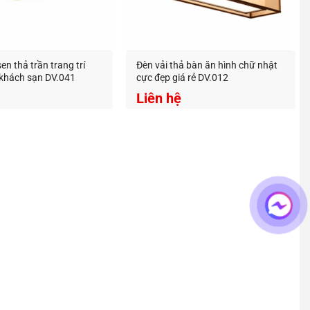
sen thả trần trang trí
Đèn vải thả bàn ăn hình chữ nhật
 khách sạn DV.041
cực đẹp giá rẻ DV.012
Liên hệ
ng trí decor, đa dạng mẫu mã và giá thành tốt nhất trên