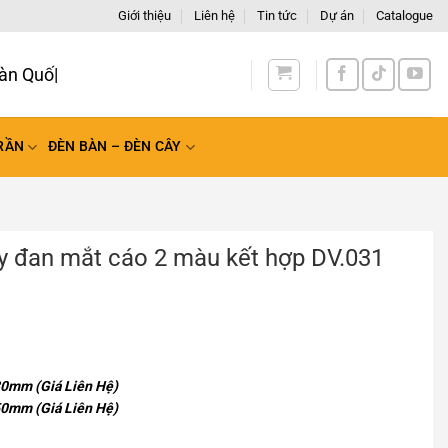
Giới thiệu
Liên hệ
Tin tức
Dự án
Catalogue
àn Quốc
RẦN
ĐÈN BÀN – ĐÈN CÂY
y đan mắt cáo 2 màu kết hợp DV.031
0mm (Giá Liên Hệ)
0mm (Giá Liên Hệ)