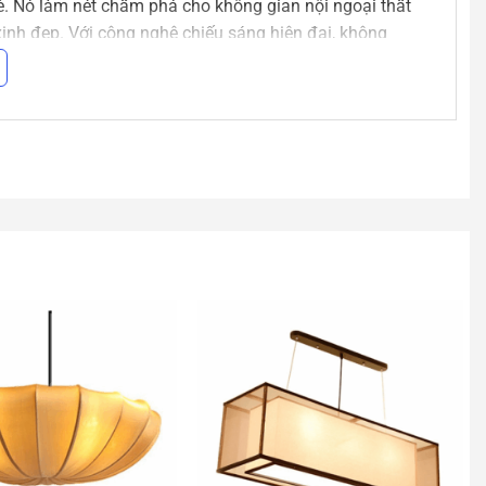
rẻ. Nó làm nét chấm phá cho không gian nội ngoại thất
xinh đẹp. Với công nghệ chiếu sáng hiện đại, không
mà không biết tìm mẫu ở đâu hoặc giá quá cao so với chi
 tải hết, bạn muốn tìm mẫu nào có thể inbox để biết
èn
theo yêu cầu.
 này không đáp ứng được yêu cầu thiết kế của bạn. Bạn
thả công nghiệp
của chúng tôi. Hoặc liên hệ với nhân
eo yêu cầu cho bạn nhé!
ực tiếp cho
An An Decor