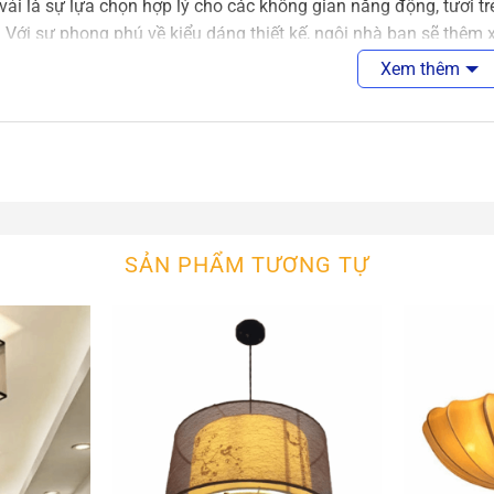
vải là sự lựa chọn hợp lý cho các không gian năng động, tươi t
 Với sự phong phú về kiểu dáng thiết kế, ngôi nhà bạn sẽ thêm 
 bạn sẽ bừng sáng hay lung linh.
Xem thêm
n Thả Vải
An An Decor
cor sẽ giúp bạn giải toả nỗi lo mẫu lần có công trình đèn vải 
ng danh mục đèn vải có nhiều sản phẩm mà chúng tôi chưa đăng
é!
SẢN PHẨM TƯƠNG TỰ
n, thiết kế, sản xuất và tìm
các mẫu đ
u
đèn thả công nghiệp
trang trí cafe, nhà hàng, nhà ở cực đẹp
xem thêm các sản phẩm đèn gỗ khác trong cùng danh mục
Đèn 
An An Decor
, chúng tôi sẽ tư vấn thiết kế sản xuất mẫu đèn th
ệ ngay để đặt hàng, ưu tiên khách hàng gọi điện tr