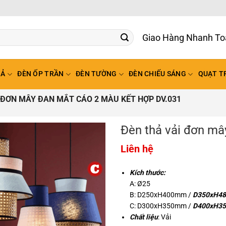
Giao Hàng Nhanh To
HẢ
ĐÈN ỐP TRẦN
ĐÈN TƯỜNG
ĐÈN CHIẾU SÁNG
QUẠT T
 ĐƠN MÂY ĐAN MẮT CÁO 2 MÀU KẾT HỢP DV.031
Đèn thả vải đơn mâ
Liên hệ
Kích thước:
A: Ø25
B: D250xH400mm /
D350xH48
C: D300xH350mm /
D400xH35
Chất liệu
: Vải