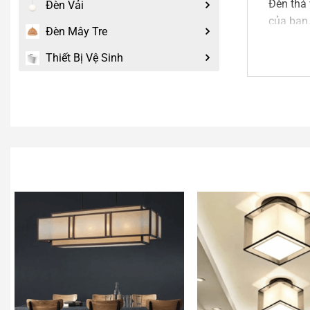
Đèn thả 
Đèn Vải
của bạn.
Đèn Mây Tre
gian của
Thiết Bị Vệ Sinh
2.
Đè
An An De
phí. Tro
thêm nh
Tư vấ
Nếu mẫ
có thể 
viên của
Liên h