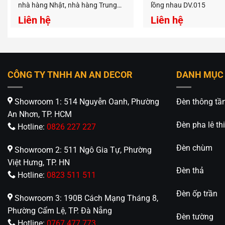
nhà hàng Nhật, nhà hàng Trung
lồng nhau DV.015
DV.046
Liên hệ
Liên hệ
CÔNG TY TNHH AN AN DECOR
DANH MỤC
Showroom 1: 514 Nguyễn Oanh, Phường
Đèn thông tầ
An Nhơn, TP. HCM
Đèn pha lê thi
Hotline:
0826 227 227
Đèn chùm
Showroom 2: 511 Ngô Gia Tự, Phường
Việt Hưng, TP. HN
Đèn thả
Hotline:
0823 511 511
Đèn ốp trần
Showroom 3: 190B Cách Mạng Tháng 8,
Phường Cẩm Lệ, TP. Đà Nẵng
Đèn tường
Hotline:
0767 477 773