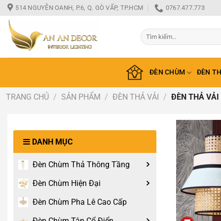
Bỏ
514 NGUYỄN OANH, P.6, Q. GÒ VẤP, TP.HCM
0767.477.773
qua
nội
Tìm
dung
kiếm:
ĐÈN CHÙM
ĐÈN T
TRANG CHỦ
/
SẢN PHẨM
/
ĐÈN THẢ VẢI
/
ĐÈN THẢ VẢI
DANH MỤC
Đèn Chùm Thả Thông Tầng
Đèn Chùm Hiện Đại
Đèn Chùm Pha Lê Cao Cấp
Đèn Chùm Tân Cổ Điển