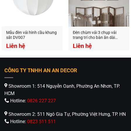
Mẫu đèn vải hình cầu khung
Đèn chùm vải 3 chụp vải
sắt DV007
trang trí cho bàn ăn dài
DV.040
Liên hệ
Liên hệ
CÔNG TY TNHH AN AN DECOR
Showroom 1: 514 Nguyễn Oanh, Phường An Nhơn, TP.
HCM
Hotline:
0826 227 227
Showroom 2: 511 Ngô Gia Tự, Phường Việt Hưng, TP. HN
Hotline:
0823 511 511