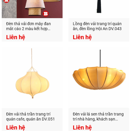
công trình đèn vải mà không biết tìm mẫu ở đâu
hoặc giá quá cao so với chi phí. Trong danh mục
đèn vải có nhiều sản phẩm mà chúng tôi chưa
Đèn thả vải đơn mây đan
Lồng đèn vải trang trí quán
đăng tải hết, bạn muốn tìm mẫu nào có thể inbox
mắt cáo 2 màu kết hợp
ăn, đèn lồng Hội An DV.043
DV.031
để biết thêm nhé!
Liên hệ
Liên hệ
Tư vấn, thiết kế, sản xuất và tìm
các mẫu
đèn
theo yêu cầu.
Nếu mẫu
đèn thả công nghiệp
trang trí cafe, nhà
hàng, nhà ở cực đẹp này không đáp ứng được yêu
cầu thiết kế của bạn. Bạn có thể xem thêm các sản
phẩm đèn gỗ khác trong cùng danh mục
Đèn thả
công nghiệp
của chúng tôi. Hoặc liên hệ với nhân
viên của
An An Decor
, chúng tôi sẽ tư vấn thiết kế
sản xuất mẫu đèn theo yêu cầu cho bạn nhé!
Đèn vải thả trần trang trí
Đèn vải lá sen thả trần trang
quán cafe, quán ăn DV.051
trí nhà hàng, khách sạn
Liên hệ ngay để đặt hàng, ưu tiên khách hàng gọi
DV.041
Liên hệ
Liên hệ
điện trực tiếp cho
An An Decor