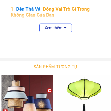
1.
Đèn Thả Vải
Đóng Vai Trò Gì Trong
Không Gian Của Bạn
Không gian nội thất hay ngoại thất là điều bạn lưu
Xem thêm
tâm nhất trong việc tạo ra không gian sống. Một
không gian được bày bố hợp với ý tưởng của bạn
là điều tuyệt vời. Sẽ tuyệt vời hơn nếu không gian
ấy được màu sắc của ánh sáng chiếu rọi.
Đèn thả vải là sự lựa chọn hợp lý cho các không
gian năng động, tươi trẻ. Nó làm nét chấm phá cho
SẢN PHẨM TƯƠNG TỰ
không gian nội ngoại thất của bạn. Với sự phong
phú về kiểu dáng thiết kế, ngôi nhà bạn sẽ thêm
xinh đẹp. Với công nghệ chiếu sáng hiện đại,
không gian của bạn sẽ bừng sáng hay lung linh.
2.
Đèn Thả Vải
An An Decor
An An Decor sẽ giúp bạn giải toả nỗi lo mẫu lần có