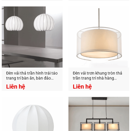
Đèn Trang Trí An An Decor
chuyên thiết kế và cung
cấp các loại đèn trang trí decor, đa dạng mẫu mã
và giá thành tốt nhất trên thị trường.
Đèn vải thả trần hình trái táo
Đèn vải trơn khung tròn thả
trang trí bàn ăn, bàn đảo
trần trang trí nhà hàng
An An Decor
–
Ánh sáng từ tâm hồn
bếp DV.059
truyền thống giá rẻ
Liên hệ
Liên hệ
Địa Chỉ:
412 Phạm Văn Đồng, P.11, Q.Bình Thạnh,
Tp.Hồ Chí Minh
Hotline:
0826.227.227
–
0813.160.160
(zalo)
https://anandecor.vn/