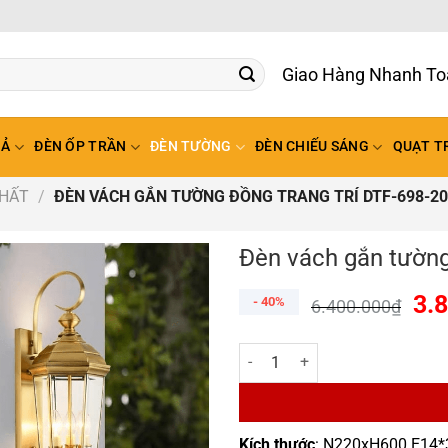
Giao Hàng Nhanh To
HẢ
ĐÈN ỐP TRẦN
ĐÈN TƯỜNG
ĐÈN CHIẾU SÁNG
QUẠT T
THẤT
/
ĐÈN VÁCH GẮN TƯỜNG ĐỒNG TRANG TRÍ DTF-698-20
Đèn vách gắn tường
3.
- 40%
6.400.000
₫
Đèn vách gắn tường đồng trang t
Kích thước
: N220xH600 E14*