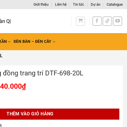
Giới thiệu
Liên hệ
Tin tức
Dự án
Catalogue
àn Quốc
RẦN
ĐÈN BÀN – ĐÈN CÂY
L
 đồng trang trí DTF-698-20L
840.000
₫
rí DTF-698-20L số lượng
THÊM VÀO GIỎ HÀNG
3