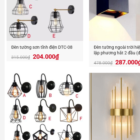
Đặc Đi
Làm từ c
Đèn tường sơn tĩnh điện DTC-08
Đèn tường ngoài trời hiệ
lập phương hắt 2 đầu (đ
nghiệt n
204.000
₫
315.000
₫
được hướng sáng) DTE
Giá
287.000
478.000
₫
gốc
Thiết kế
là:
hoặc hìn
478.000
Ứng dụ
Hiên 
Cổng 
Khu t