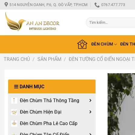
Bỏ
514 NGUYỄN OANH, P.6, Q. GÒ VẤP, TP.HCM
0767.477.773
qua
nội
Tìm
dung
kiếm:
ĐÈN CHÙM
ĐÈN T
TRANG CHỦ
/
SẢN PHẨM
/
ĐÈN TƯỜNG CỔ ĐIỂN NGOẠI 
DANH MỤC
Đèn Chùm Thả Thông Tầng
Đèn Chùm Hiện Đại
Đèn Chùm Pha Lê Cao Cấp
Đèn Chùm Tân Cổ Điển