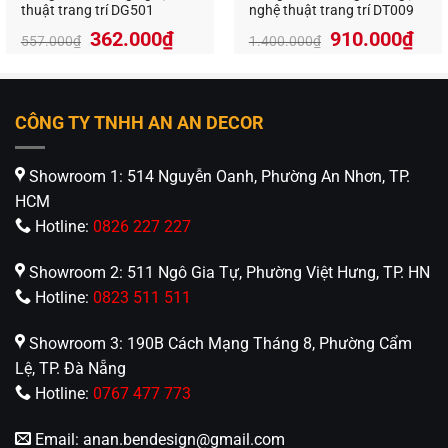
thuật trang trí DG501
nghệ thuật trang trí DT009
Giá
Giá
Giá
Giá
362.000
₫
910.000
₫
557.000
₫
1.400.000
₫
gốc
hiện
gốc
hiệ
là:
tại
là:
tại
557.000₫.
là:
1.400.000₫.
là:
362.000₫.
910
CÔNG TY TNHH AN AN DECOR
Showroom 1: 514 Nguyễn Oanh, Phường An Nhơn, TP.
HCM
Hotline:
0826 227 227
Showroom 2: 511 Ngô Gia Tự, Phường Việt Hưng, TP. HN
Hotline:
0823 511 511
Showroom 3: 190B Cách Mạng Tháng 8, Phường Cẩm
Lệ, TP. Đà Nẵng
Hotline:
0767 477 773
Email:
anan.bendesign@gmail.com