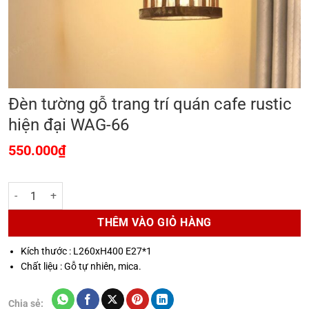
Đèn tường gỗ trang trí quán cafe rustic
hiện đại WAG-66
550.000
₫
Đèn tường gỗ trang trí quán cafe rustic hiện đại WAG-66 số lượng
THÊM VÀO GIỎ HÀNG
Kích thước : L260xH400 E27*1
Chất liệu : Gỗ tự nhiên, mica.
Chia sẻ: