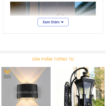
Xem thêm
SẢN PHẨM TƯƠNG TỰ
Đặc Điểm Nổi Bật Của Đèn Tường Ngoại Thất
Làm từ chất liệu
hợp kim cao cấp
, đèn tường đồng