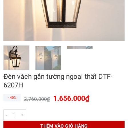
Đèn vách gắn tường ngoại thất DTF-
6207H
1.656.000
₫
- 40%
2.760.000
₫
Đèn vách gắn tường ngoại thất DTF-6207H số lượng
THÊM VÀO GIỎ HÀNG