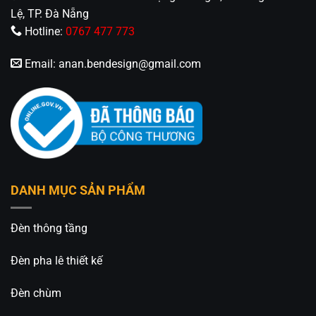
08.1745.175 (Zalo)
Lệ, TP. Đà Nẵng
Hotline:
0767 477 773
Fanpage:
Đèn Trang Trí An An Decor
Email:
anan.bendesign@gmail.com
DANH MỤC SẢN PHẨM
Đèn thông tầng
Đèn pha lê thiết kế
Đèn chùm