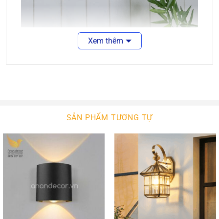
Xem thêm
SẢN PHẨM TƯƠNG TỰ
Đặc Điểm Nổi Bật Của Đèn Tường Xi Đồng Ngoại
Thất