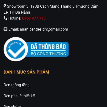
điểm nhấn ấm áp và an toàn.
Showroom 3: 190B Cách Mạng Tháng 8, Phường Cẩm
Lệ, TP. Đà Nẵng
Hơn nữa, đèn thường được t
ích hợp bóng đèn LED
Hotline:
0767 477 773
tiết kiệm năng lượng
, cung cấp ánh sáng dịu nhẹ,
thân thiện với môi trường và giảm chi phí điện
Email:
anan.bendesign@gmail.com
năng. Độ bền cao
giúp tiết kiệm chi phí
bảo trì lâu
dài, đồng thời nâng tầm giá trị thẩm mỹ cho ngôi
nhà của bạn.
Đèn tường xi đồng ngoại thất
không chỉ là nguồn
sáng mà còn là phụ kiện trang trí nâng tầm đẳng
cấp kiến trúc. Sự kết hợp giữa chất liệu truyền
DANH MỤC SẢN PHẨM
thống bền bỉ và công nghệ chiếu sáng hiện đại
giúp ngôi nhà của bạn tỏa sáng theo cách tinh tế,
bền vững với thời gian.
Đèn thông tầng
Liên hệ ngay để đặt hàng, ưu tiên khách
Đèn pha lê thiết kế
hàng gọi điện trực tiếp cho
An An Decor
Đèn chùm