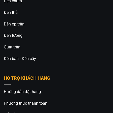
Đèn chùm
Đèn Trang Trí An An Decor
chuyên thiết kế và cung
cấp các loại đèn trang trí decor, đa dạng mẫu mã
Đèn thả
và giá thành tốt nhất trên thị trường.
_____________________________________________
Đèn ốp trần
⚡️
An An Decor
– Ánh sáng từ tâm hồn
⚡️
Đèn tường
🏢CN 1: 514 Nguyễn Oanh, Phường An Nhơn, TP.
Quạt trần
Hồ Chí Minh
Đèn bàn - Đèn cây
🏢CN 2: 511 Ngô Gia Tự, Phường Việt Hưng, TP. Hà
Nội
HỖ TRỢ KHÁCH HÀNG
Hotline: 0826.227.227 – 0813.160.160 –
08.1745.175 (Zalo)
Hướng dẫn đặt hàng
Fanpage:
Đèn Trang Trí An An Decor
Phương thức thanh toán