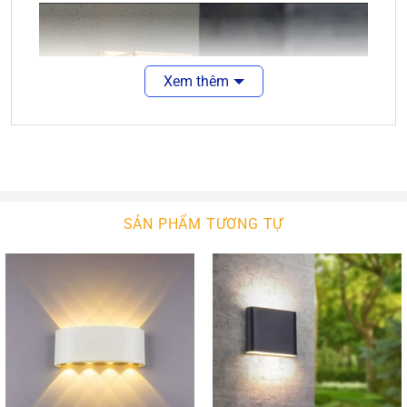
Xem thêm
SẢN PHẨM TƯƠNG TỰ
Đặc Điểm Nổi Bật Của Đèn Vách Tường Xi Đồng
Ngoại Thất