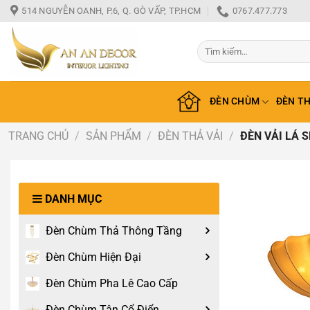
Bỏ
514 NGUYỄN OANH, P.6, Q. GÒ VẤP, TP.HCM
0767.477.773
qua
nội
Tìm
dung
kiếm:
ĐÈN CHÙM
ĐÈN T
TRANG CHỦ
/
SẢN PHẨM
/
ĐÈN THẢ VẢI
/
ĐÈN VẢI LÁ 
DANH MỤC
Đèn Chùm Thả Thông Tầng
Đèn Chùm Hiện Đại
Đèn Chùm Pha Lê Cao Cấp
Đèn Chùm Tân Cổ Điển