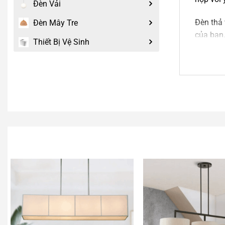
Đèn Vải
Đèn thả 
Đèn Mây Tre
của bạn.
Thiết Bị Vệ Sinh
gian của
2.
Đè
An An De
phí. Tro
thêm nh
Tư vấ
Nếu mẫ
có thể 
viên của
Liên h