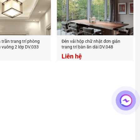
 trần trang trí phòng
Đèn vải hộp chữ nhật đơn giản
 vuông 2 lớp DV.033
trang trí bàn ăn dài DV.048
Liên hệ
ng trí decor, đa dạng mẫu mã và giá thành tốt nhất trên