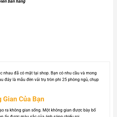
viên bán hàng
hác nhau đã có mặt tại shop. Bạn có nhu cầu và mong
au đây là mẫu đèn vải trụ tròn phi 25 phòng ngủ, chụp
g Gian Của Bạn
 tạo ra không gian sống. Một không gian được bày bố
gian ấy được màu sắc của ánh sáng chiếu rọi.