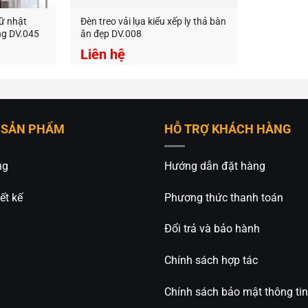
hữ nhật
Đèn treo vải lụa kiểu xếp ly thả bàn
ng DV.045
ăn đẹp DV.008
Liên hệ
 SẢN PHẨM
HỖ TRỢ KHÁCH HÀNG
ng
Hướng dẫn đặt hàng
ết kế
Phương thức thanh toán
Đổi trả và bảo hành
Chính sách hợp tác
Chính sách bảo mật thông tin