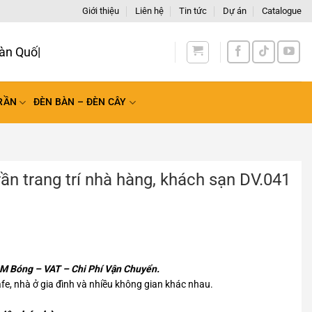
Giới thiệu
Liên hệ
Tin tức
Dự án
Catalogue
àn Quốc
RẦN
ĐÈN BÀN – ĐÈN CÂY
rần trang trí nhà hàng, khách sạn DV.041
 Bóng – VAT – Chi Phí Vận Chuyển.
afe, nhà ở gia đình và nhiều không gian khác nhau.