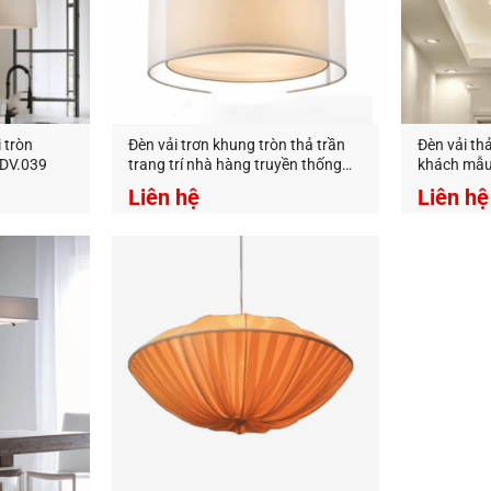
 tròn
Đèn vải trơn khung tròn thả trần
Đèn vải thả
i DV.039
trang trí nhà hàng truyền thống
khách mẫu
giá rẻ
Liên hệ
Liên hệ
ng Trí An An Decor
chuyên thiết kế và cung cấp các loại đèn tra
g.
ecor
–
Ánh sáng từ tâm hồn
412 Phạm Văn Đồng, P.11, Q.Bình Thạnh, Tp.Hồ Chí Minh
0826.227.227
–
0813.160.160
(zalo)
anandecor.vn/