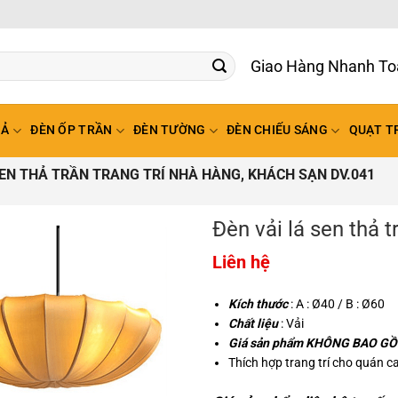
Giao Hàng Nhanh To
HẢ
ĐÈN ỐP TRẦN
ĐÈN TƯỜNG
ĐÈN CHIẾU SÁNG
QUẠT T
SEN THẢ TRẦN TRANG TRÍ NHÀ HÀNG, KHÁCH SẠN DV.041
Đèn vải lá sen thả t
Liên hệ
Kích thước
: A : Ø40 / B : Ø60
Chất liệu
: Vải
Giá sản phẩm KHÔNG BAO GỒM
Thích hợp trang trí cho quán c