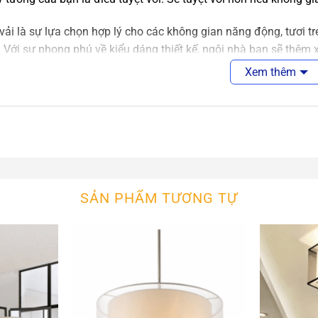
vải là sự lựa chọn hợp lý cho các không gian năng động, tươi t
 Với sự phong phú về kiểu dáng thiết kế, ngôi nhà bạn sẽ thêm 
 bạn sẽ bừng sáng hay lung linh.
Xem thêm
n Thả Vải
An An Decor
cor sẽ giúp bạn giải toả nỗi lo mẫu lần có công trình đèn vải 
ng danh mục đèn vải có nhiều sản phẩm mà chúng tôi chưa đăng
é!
SẢN PHẨM TƯƠNG TỰ
n, thiết kế, sản xuất và tìm
các mẫu đ
u
đèn thả công nghiệp
trang trí cafe, nhà hàng, nhà ở cực đẹp
xem thêm các sản phẩm đèn gỗ khác trong cùng danh mục
Đèn 
An An Decor
, chúng tôi sẽ tư vấn thiết kế sản xuất mẫu đèn th
ệ ngay để đặt hàng, ưu tiên khách hàng gọi điện tr