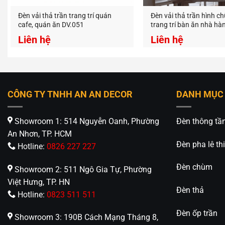
Đèn vải thả trần trang trí quán
Đèn vải thả trần hình c
cafe, quán ăn DV.051
trang trí bàn ăn nhà hà
Liên hệ
Liên hệ
CÔNG TY TNHH AN AN DECOR
DANH MỤC
Showroom 1: 514 Nguyễn Oanh, Phường
Đèn thông tầ
An Nhơn, TP. HCM
Đèn pha lê thi
Hotline:
0826 227 227
Đèn chùm
Showroom 2: 511 Ngô Gia Tự, Phường
Việt Hưng, TP. HN
Đèn thả
Hotline:
0823 511 511
Đèn ốp trần
Showroom 3: 190B Cách Mạng Tháng 8,