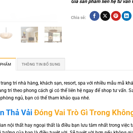
Giá sản phẩm liên hệ tư vấn 
Chia sẻ:
 PHẨM
THÔNG TIN BỔ SUNG
trang trí nhà hàng, khách sạn, resort, spa với nhiều mẫu mã k
ng trí theo phong cách gì có thể liên hệ ngay để shop tư vấn. S
 phòng ngủ, bạn có thể tham khảo qua nhé.
n Thả Vải
Đóng Vai Trò Gì Trong Khôn
an nội thất hay ngoại thất là điều bạn lưu tâm nhất trong việc
ý tưởng của bạn là điều tuyệt vời. Sẽ tuyệt vời hơn nếu không 