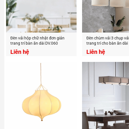
Đèn vải hộp chữ nhật đơn giản
Đèn chùm vải 3 chụp vải
trang trí bàn ăn dài DV.060
trang trí cho bàn ăn dà
Liên hệ
Liên hệ
Đèn Tra
thị trườn
An An D
Địa Chỉ:
Hotline:
https://