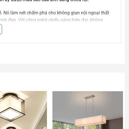
rẻ. Nó làm nét chấm phá cho không gian nội ngoại thất
xinh đẹp. Với công nghệ chiếu sáng hiện đại, không
mà không biết tìm mẫu ở đâu hoặc giá quá cao so với chi
 tải hết, bạn muốn tìm mẫu nào có thể inbox để biết
èn
theo yêu cầu.
 này không đáp ứng được yêu cầu thiết kế của bạn. Bạn
thả công nghiệp
của chúng tôi. Hoặc liên hệ với nhân
eo yêu cầu cho bạn nhé!
ực tiếp cho
An An Decor