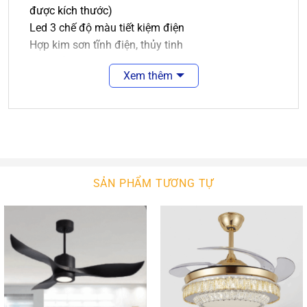
được kích thước)
Led 3 chế độ màu tiết kiệm điện
Hợp kim sơn tĩnh điện, thủy tinh
Ưu điểm và tiện ích:
Xem thêm
Quạt Trần cánh xếp An An Decor
có các cánh
quạt có khả năng thu gọn lại khi không sử dụng
(đôi khi là thu gọn lại và ẩn sau trụ đèn) và tự
động xòe ra như bông hoa nở khi quạt chạy, từ
đó mang đến luồng không khí dịu mát, dễ chịu
cho người sử dụng.
SẢN PHẨM TƯƠNG TỰ
Quạt được điều khiển bằng bằng remote có nút
bấm với 3 cấp độ gió khác nhau, mang lại hiệu
quả sử dụng cao cho người dùng.
Được trang bị điều khiển từ xa tiện lợi mà không
cần di chuyển người dùng vẫn có thể điều chỉnh
tốc độ theo nhu cầu.