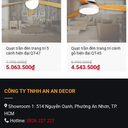
Quạt trần đèn trang trí 5
Quạt trần đèn trang trí cánh
cánh hiện đại QT-47
gỗ hiện đại QT-45
7.790.000
₫
6.990.000
₫
Giá
Giá
Giá
Giá
5.063.500
₫
4.543.500
₫
gốc
hiện
gốc
hiện
là:
tại
là:
tại
7.790.000₫.
là:
6.990.000₫.
là:
5.063.500₫.
4.543.500₫
CÔNG TY TNHH AN AN DECOR
Showroom 1: 514 Nguyễn Oanh, Phường An Nhơn, TP.
HCM
Hotline:
0826 227 227