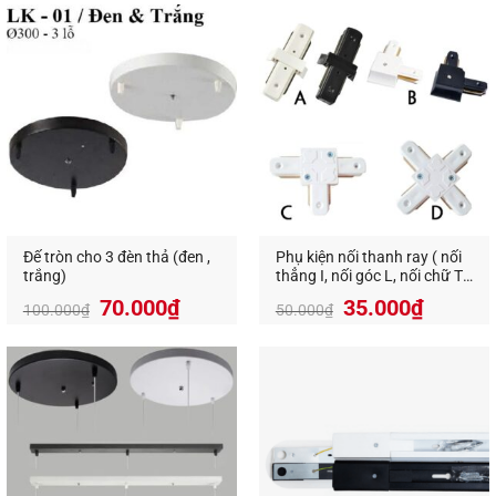
Đế tròn cho 3 đèn thả (đen ,
Phụ kiện nối thanh ray ( nối
trắng)
thẳng I, nối góc L, nối chữ T,
nối chữ Thập)
Giá
Giá
70.000
₫
35.000
₫
100.000
₫
50.000
₫
gốc
hiện
là:
tại
100.000₫.
là:
70.000₫.