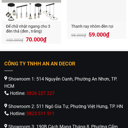
Đế chữ nhật ngang cho 3
Thanh ray nhôm đèn rọi
đèn thả (đen , trắng)
59.000
₫
98.000
₫
Giá
Giá
70.000
₫
100.000
₫
gốc
hiện
là:
tại
100.000₫.
là:
70.000₫.
CÔNG TY TNHH AN AN DECOR
Showroom 1: 514 Nguyễn Oanh, Phường An Nhơn, TP.
HCM
Hotline:
0826 227 227
Showroom 2: 511 Ngô Gia Tự, Phường Việt Hưng, TP. HN
Hotline:
0823 511 511
Showroom 3: 190B Cách Mạng Tháng 8, Phường Cẩm