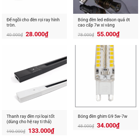
Đế ngồi cho đèn rọi ray hình
Bóng đèn led edison quả ớt
tròn.
cao cấp 7w xi vàng
Giá
Giá
28.000
₫
55.000
₫
40.000
₫
78.000
₫
gốc
hiện
là:
tại
78.000₫.
là:
55.000
Thanh ray đèn rọi loại tốt
Bóng đèn ghim G9 5w-7w
(dùng cho hệ ray ti thả)
34.000
₫
48.000
₫
133.000
₫
190.000
₫