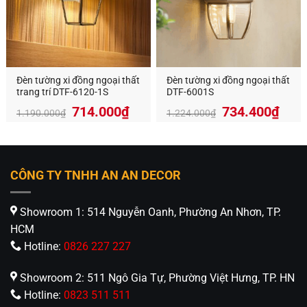
Đèn tường xi đồng ngoại thất
Đèn tường xi đồng ngoại thất
trang trí DTF-6120-1S
DTF-6001S
Giá
Giá
Giá
Giá
714.000
₫
734.400
₫
1.190.000
₫
1.224.000
₫
gốc
hiện
gốc
hiện
là:
tại
là:
tại
1.190.000₫.
là:
1.224.000₫.
là:
714.000₫.
734.
CÔNG TY TNHH AN AN DECOR
Showroom 1: 514 Nguyễn Oanh, Phường An Nhơn, TP.
HCM
Hotline:
0826 227 227
Showroom 2: 511 Ngô Gia Tự, Phường Việt Hưng, TP. HN
Hotline:
0823 511 511