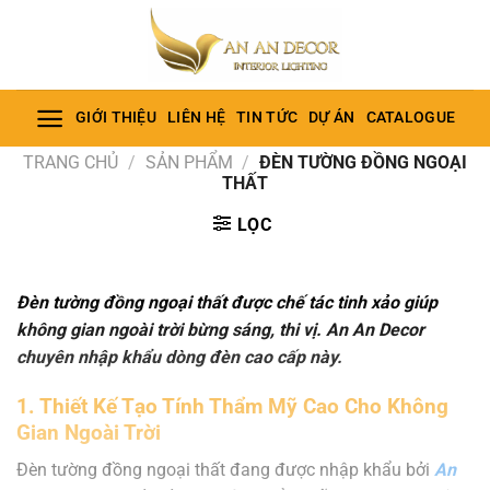
Bỏ
qua
nội
dung
GIỚI THIỆU
LIÊN HỆ
TIN TỨC
DỰ ÁN
CATALOGUE
TRANG CHỦ
/
SẢN PHẨM
/
ĐÈN TƯỜNG ĐỒNG NGOẠI
THẤT
LỌC
Đèn tường đồng ngoại thất được chế tác tinh xảo giúp
không gian ngoài trời bừng sáng, thi vị. An An Decor
chuyên nhập khẩu dòng đèn cao cấp này.
1. Thiết Kế Tạo Tính Thẩm Mỹ Cao Cho Không
Gian Ngoài Trời
Đèn tường đồng ngoại thất đang được nhập khẩu bởi
An