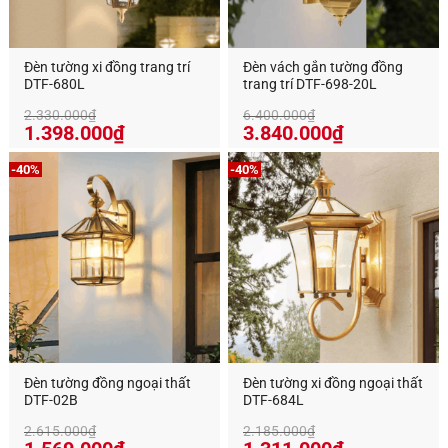
Đèn tường xi đồng trang trí
Đèn vách gắn tường đồng
DTF-680L
trang trí DTF-698-20L
2.330.000
₫
6.400.000
₫
Giá
Giá
1.398.000
₫
3.840.000
₫
gốc
hiện
là:
tại
-40%
-40%
6.400.000₫.
là:
3.840.000₫
Đèn tường đồng ngoại thất
Đèn tường xi đồng ngoại thất
DTF-02B
DTF-684L
2.615.000
₫
2.185.000
₫
Giá
Giá
Giá
Giá