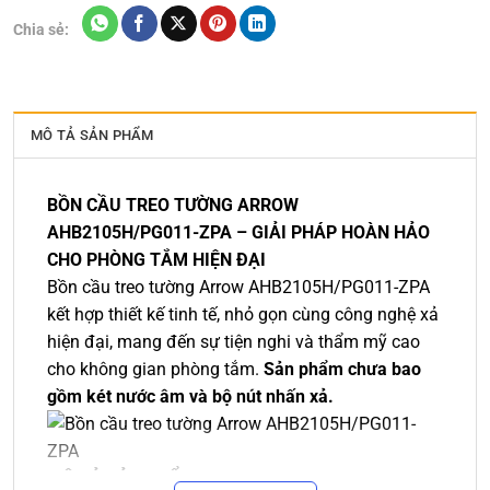
Chia sẻ:
MÔ TẢ SẢN PHẨM
BỒN CẦU TREO TƯỜNG ARROW
AHB2105H/PG011-ZPA – GIẢI PHÁP HOÀN HẢO
CHO PHÒNG TẮM HIỆN ĐẠI
Bồn cầu treo tường Arrow AHB2105H/PG011-ZPA
kết hợp thiết kế tinh tế, nhỏ gọn cùng công nghệ xả
hiện đại, mang đến sự tiện nghi và thẩm mỹ cao
cho không gian phòng tắm.
Sản phẩm chưa bao
gồm két nước âm và bộ nút nhấn xả.
MÔ TẢ SẢN PHẨM