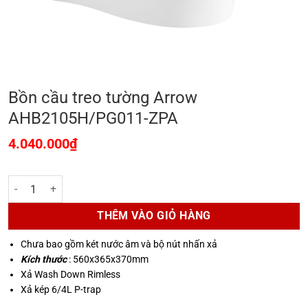
Bồn cầu treo tường Arrow
AHB2105H/PG011-ZPA
4.040.000
₫
Bồn cầu treo tường Arrow AHB2105H/PG011-ZPA số lượng
THÊM VÀO GIỎ HÀNG
Chưa bao gồm két nước âm và bộ nút nhấn xả
Kích thước
: 560x365x370mm
Xả Wash Down Rimless
Xả kép 6/4L P-trap