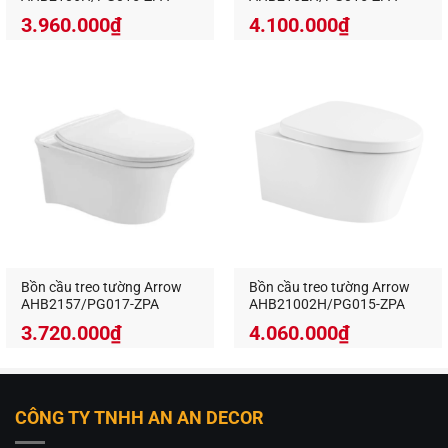
– Kiểm tra hệ thống cấp và thoát nước định kỳ để
3.960.000
₫
4.100.000
₫
đảm bảo bồn cầu hoạt động ổn định.
– Không vứt rác thải không phân hủy vào bồn cầu
để tránh gây tắc nghẽn.
Bồn cầu treo tường Arrow
Bồn cầu treo tường Arrow
AHB2157/PG017-ZPA
AHB21002H/PG015-ZPA
3.720.000
₫
4.060.000
₫
CÔNG TY TNHH AN AN DECOR