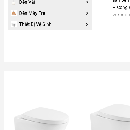
sàn bên 
Đèn Vải
– Công 
Đèn Mây Tre
vi khuẩn
– Xả kép
Thiết Bị Vệ Sinh
hiệu quả
– Hệ thố
HƯỚNG 
– Sử dụ
– Vệ sin
– Kiểm t
– Không 