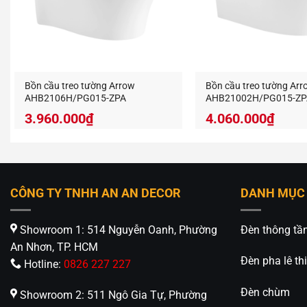
Bồn cầu treo tường Arrow
Bồn cầu treo tường Arr
AHB2106H/PG015-ZPA
AHB21002H/PG015-ZP
3.960.000
₫
4.060.000
₫
CÔNG TY TNHH AN AN DECOR
DANH MỤC
Showroom 1: 514 Nguyễn Oanh, Phường
Đèn thông tầ
An Nhơn, TP. HCM
Đèn pha lê thi
Hotline:
0826 227 227
Đèn chùm
Showroom 2: 511 Ngô Gia Tự, Phường