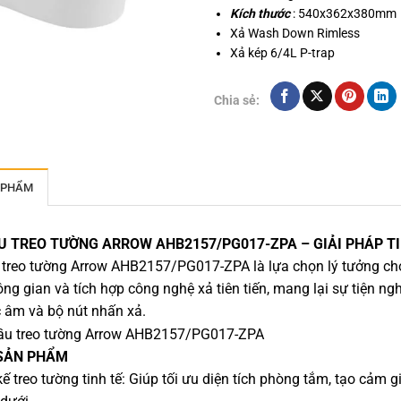
Kích thước
: 540x362x380mm
Xả Wash Down Rimless
Xả kép 6/4L P-trap
Chia sẻ:
 PHẨM
U TREO TƯỜNG ARROW AHB2157/PG017-ZPA – GIẢI PHÁP TIẾ
treo tường Arrow AHB2157/PG017-ZPA là lựa chọn lý tưởng cho n
ng gian và tích hợp công nghệ xả tiên tiến, mang lại sự tiện 
 âm và bộ nút nhấn xả.
SẢN PHẨM
kế treo tường tinh tế: Giúp tối ưu diện tích phòng tắm, tạo cảm