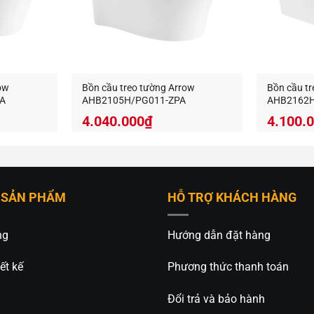
ow
Bồn cầu treo tường Arrow
Bồn cầu t
A
AHB2105H/PG011-ZPA
AHB2162H
4.040.000
₫
4.100.
 SẢN PHẨM
HỖ TRỢ KHÁCH HÀNG
ng
Hướng dẫn đặt hàng
ết kế
Phương thức thanh toán
Đổi trả và bảo hành