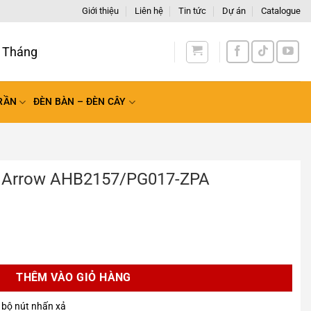
Giới thiệu
Liên hệ
Tin tức
Dự án
Catalogue
 T
RẦN
ĐÈN BÀN – ĐÈN CÂY
g Arrow AHB2157/PG017-ZPA
157/PG017-ZPA số lượng
THÊM VÀO GIỎ HÀNG
bộ nút nhấn xả