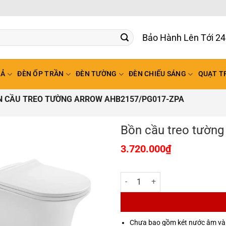
Bảo Hành Lên Tới 24
HẢ
ĐÈN ỐP TRẦN
ĐÈN TƯỜNG
ĐÈN CHIẾU SÁNG
QUẠT T
N CẦU TREO TƯỜNG ARROW AHB2157/PG017-ZPA
Bồn cầu treo tườn
3.720.000
₫
Bồn cầu treo tường Arrow AHB2
Chưa bao gồm két nước âm và 