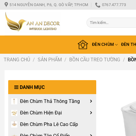
Bỏ
514 NGUYỄN OANH, P.6, Q. GÒ VẤP, TP.HCM
0767.477.773
qua
nội
Tìm
dung
kiếm:
ĐÈN CHÙM
ĐÈN T
TRANG CHỦ
/
SẢN PHẨM
/
BỒN CẦU TREO TƯỜNG
/
BỒ
DANH MỤC
Đèn Chùm Thả Thông Tầng
Đèn Chùm Hiện Đại
Đèn Chùm Pha Lê Cao Cấp
Đèn Chùm Tân Cổ Điển