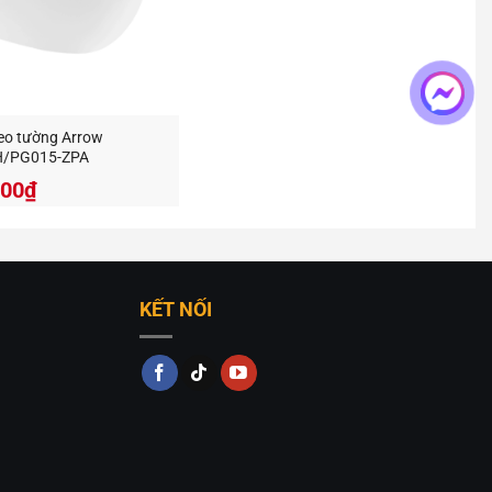
reo tường Arrow
/PG015-ZPA
000
₫
KẾT NỐI