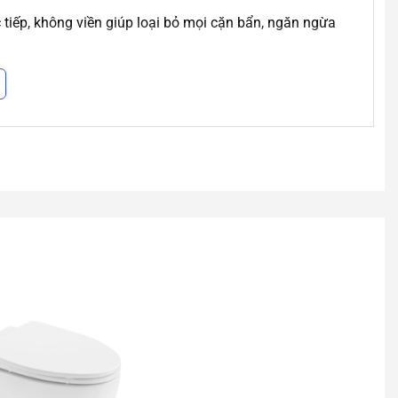
iếp, không viền giúp loại bỏ mọi cặn bẩn, ngăn ngừa
chọn mức xả phù hợp, tiết kiệm nước mà vẫn đảm bảo
ôn thơm tho, sạch sẽ, ngăn mùi hôi quay ngược trở lại.
ánh dùng chất tẩy mạnh để bảo vệ bề mặt sứ.
t động trơn tru.
tắc nghẽn.