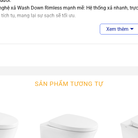
dưới.
nghệ xả Wash Down Rimless mạnh mẽ: Hệ thống xả nhanh, trực t
 tích tụ, mang lại sự sạch sẽ tối ưu.
 6L/4L tiết kiệm nước: Hai chế độ xả linh hoạt, giúp bạn lựa 
Xem thêm
 làm sạch cao.
ng P-trap chống mùi hiệu quả: Giữ cho không gian phòng tắm lu
DẪN SỬ DỤNG & BẢO QUẢN
ng chế độ xả phù hợp để tối ưu lượng nước sử dụng.
h bồn cầu định kỳ bằng các dung dịch tẩy rửa chuyên dụng, tr
ra định kỳ hệ thống xả và van cấp nước để đảm bảo bồn cầu hoạ
vứt các vật cứng, giấy vệ sinh quá nhiều vào bồn cầu để tránh 
SẢN PHẨM TƯƠNG TỰ