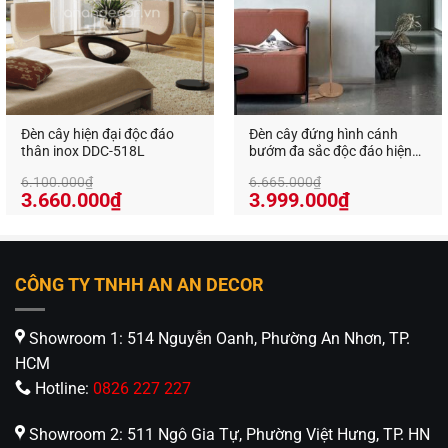
Đèn cây hiện đại độc đáo
Đèn cây đứng hình cánh
thân inox DDC-518L
bướm đa sắc độc đáo hiện
đại DDC-110
6.100.000
₫
6.665.000
₫
Giá
Giá
Giá
Giá
3.660.000
₫
3.999.000
₫
gốc
hiện
gốc
hiện
là:
tại
là:
tại
6.100.000₫.
là:
6.665.000₫.
là:
3.660.000₫.
3.999.000₫
CÔNG TY TNHH AN AN DECOR
Showroom 1: 514 Nguyễn Oanh, Phường An Nhơn, TP.
HCM
Hotline:
0826 227 227
Showroom 2: 511 Ngô Gia Tự, Phường Việt Hưng, TP. HN