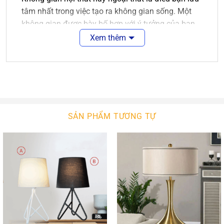
tâm nhất trong việc tạo ra không gian sống. Một
không gian được bày bố hợp với ý tưởng của bạn
là điều tuyệt vời. Sẽ tuyệt vời hơn nếu không gian
Xem thêm
ấy được màu sắc của ánh sáng chiếu rọi.
Đèn bàn gỗ
là sự lựa chọn hợp lý cho các không
gian năng động, tươi trẻ. Nó làm nét chấm phá cho
không gian nội ngoại thất của bạn. Với sự phong
phú về kiểu dáng thiết kế, ngôi nhà bạn sẽ thêm
SẢN PHẨM TƯƠNG TỰ
xinh đẹp. Với công nghệ chiếu sáng hiện đại,
không gian của bạn sẽ bừng sáng hay lung linh.
Đèn Bàn Gỗ
An An Decor
An An Decor luôn tìm kiếm để nhập khẩu các mẫu
đèn tường hiện đại chất lượng cao. Bên cạnh đó,
chúng tôi còn tự thiết kế và sản xuất các mẫu đèn
tường theo ý tưởng khách hàng đưa ra. Chúng tôi