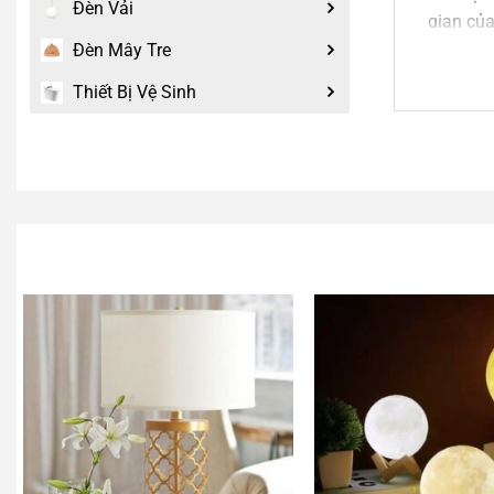
Đèn Vải
gian của
Đèn Mây Tre
Đèn 
Thiết Bị Vệ Sinh
An An De
sản xuất
Tư vấn, 
Nếu mẫ
thể xem
của
An 
Liên h