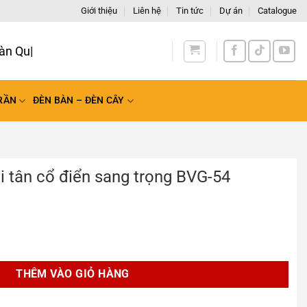
Giới thiệu
Liên hệ
Tin tức
Dự án
Catalogue
àn Quốc
RẦN
ĐÈN BÀN – ĐÈN CÂY
i tân cổ điển sang trọng BVG-54
 sang trọng BVG-54 số lượng
THÊM VÀO GIỎ HÀNG