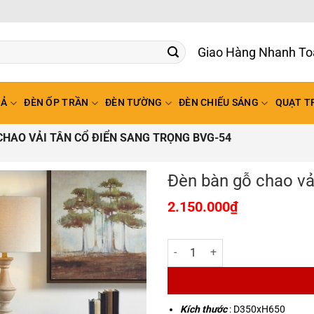
Giao Hàng Nhanh To
HẢ
ĐÈN ỐP TRẦN
ĐÈN TƯỜNG
ĐÈN CHIẾU SÁNG
QUẠT T
CHAO VẢI TÂN CỔ ĐIỂN SANG TRỌNG BVG-54
Đèn bàn gỗ chao vả
2.150.000
₫
Đèn bàn gỗ chao vải tân cổ điển
Kích thước
: D350xH650