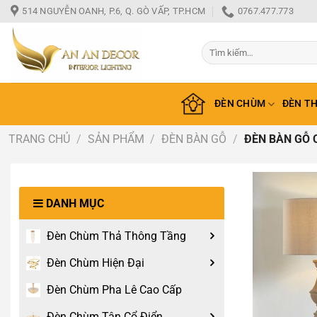
Bỏ
514 NGUYỄN OANH, P.6, Q. GÒ VẤP, TP.HCM
0767.477.773
qua
nội
Tìm
dung
kiếm:
ĐÈN CHÙM
ĐÈN T
TRANG CHỦ
/
SẢN PHẨM
/
ĐÈN BÀN GỖ
/
ĐÈN BÀN GỖ 
DANH MỤC
Đèn Chùm Thả Thông Tầng
Đèn Chùm Hiện Đại
Đèn Chùm Pha Lê Cao Cấp
Đèn Chùm Tân Cổ Điển