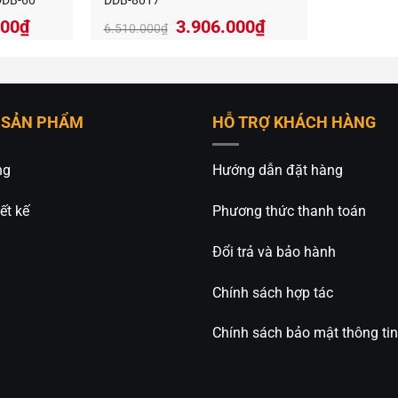
 DDB-60
DDB-8017
Giá
Giá
Giá
000
₫
3.906.000
₫
6.510.000
₫
hiện
gốc
hiện
tại
là:
tại
000₫.
là:
6.510.000₫.
là:
1.839.000₫.
3.906.000₫.
 SẢN PHẨM
HỖ TRỢ KHÁCH HÀNG
ng
Hướng dẫn đặt hàng
ết kế
Phương thức thanh toán
Đổi trả và bảo hành
Chính sách hợp tác
Chính sách bảo mật thông tin