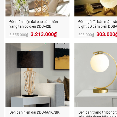
Đèn bàn hiện đại cao cấp thân
Đèn ngủ để bàn mặt tr
vàng tân cổ điển DDB-42B
Light 3D cảm biến DDB
Giá
Giá
3.213.000
₫
303.000
5.355.000
₫
505.000
₫
Đèn Tra
gốc
hiện
là:
tại
thị trườn
5.355.000₫.
là:
3.213.000₫.
An An D
Địa Chỉ:
Hotline:
https://
Đèn bàn hiện đại DDB-6616/BK
Đèn bàn trang trí bóng t