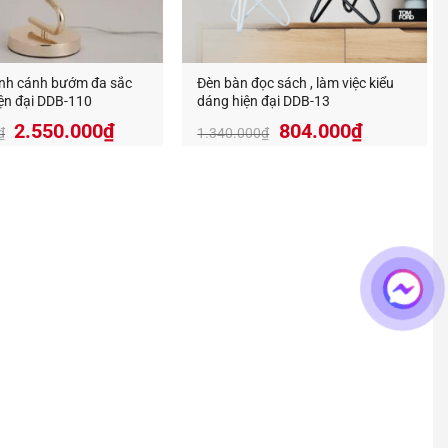
ình cánh bướm đa sắc
Đèn bàn đọc sách , làm việc kiểu
ện đại DDB-110
dáng hiện đại DDB-13
Giá
Giá
2.550.000
₫
804.000
₫
₫
1.340.000
₫
ng trí decor, đa dạng mẫu mã và giá thành tốt nhất trên
gốc
hiện
là:
tại
4.250.000₫.
là:
2.550.000₫.