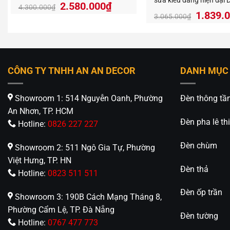
sữa kiểu dáng hiện đại
2.580.000
₫
4.300.000
₫
Giá
1.839.
3.065.000
₫
gốc
là:
3.065.
CÔNG TY TNHH AN AN DECOR
DANH MỤC
Showroom 1: 514 Nguyễn Oanh, Phường
Đèn thông tầ
An Nhơn, TP. HCM
Đèn pha lê thi
Hotline:
0826 227 227
Đèn chùm
Showroom 2: 511 Ngô Gia Tự, Phường
Việt Hưng, TP. HN
Đèn thả
Hotline:
0823 511 511
Đèn ốp trần
Showroom 3: 190B Cách Mạng Tháng 8,
Phường Cẩm Lệ, TP. Đà Nẵng
Đèn tường
Hotline:
0767 477 773