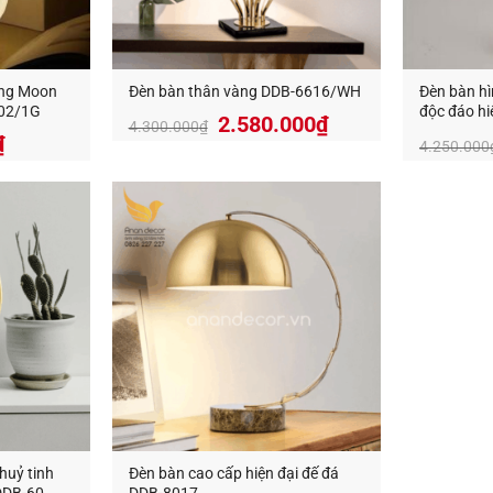
ăng Moon
Đèn bàn thân vàng DDB-6616/WH
Đèn bàn h
-02/1G
độc đáo hi
2.580.000
₫
4.300.000
₫
₫
4.250.000
ng Trí An An Decor
chuyên thiết kế và cung cấp các loại đèn tra
g.
ecor
–
Ánh sáng từ tâm hồn
412 Phạm Văn Đồng, P.11, Q.Bình Thạnh, Tp.Hồ Chí Minh
0826.227.227
–
0813.160.160
(zalo)
anandecor.vn/
huỷ tinh
Đèn bàn cao cấp hiện đại đế đá