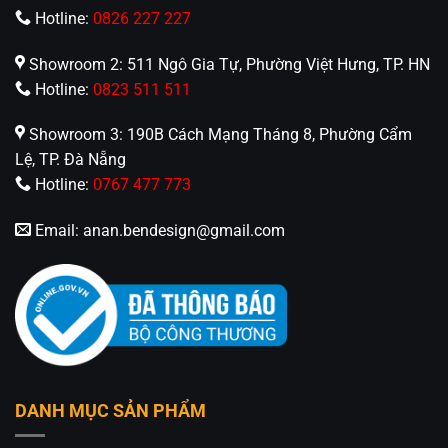
Hồ Chí Minh
Hotline:
0826 227 227
🏢CN 2: 511 Ngô Gia Tự, Phường Việt Hưng, TP. Hà
Showroom 2: 511 Ngô Gia Tự, Phường Việt Hưng, TP. HN
Nội
Hotline:
0823 511 511
Hotline: 0826.227.227 – 0813.160.160 –
Showroom 3: 190B Cách Mạng Tháng 8, Phường Cẩm
08.1745.175 (Zalo)
Lệ, TP. Đà Nẵng
Hotline:
0767 477 773
Fanpage:
Đèn Trang Trí An An Decor
Email:
anan.bendesign@gmail.com
DANH MỤC SẢN PHẨM