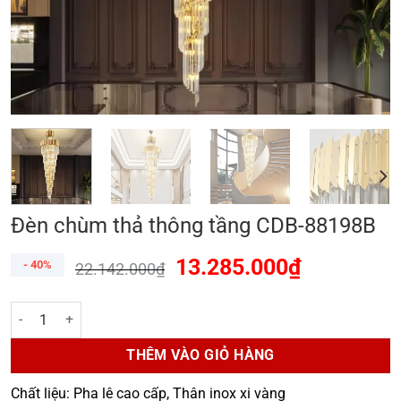
Đèn chùm thả thông tầng CDB-88198B
13.285.000
₫
- 40%
22.142.000
₫
Đèn chùm thả thông tầng CDB-88198B số lượng
THÊM VÀO GIỎ HÀNG
Chất liệu: Pha lê cao cấp, Thân inox xi vàng