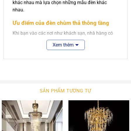
khác nhau mà lựa chọn những mẫu đèn khác
nhau.
Ưu điểm của đèn chùm thả thông tầng
Khi bạn vào các nơi như khách sạn, nhà hàng có
sử dụng đèn thông tầng thì thường các bạn sẽ bị
Xem thêm
lôi cuốn bởi những mẫu đèn thông tầng đẹp lung
linh, ngoài ra ánh sáng của những chiếc đèn này
khá nhẹ nhàng, được phản xạ bởi pha lê hay thủy
tinh trong suốt khi không gian lung linh, lộng lẫy
hơn.
SẢN PHẨM TƯƠNG TỰ