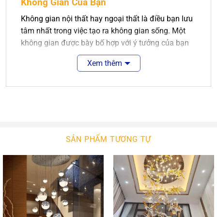
Không Gian Của Bạn
Không gian nội thất hay ngoại thất là điều bạn lưu
tâm nhất trong việc tạo ra không gian sống. Một
không gian được bày bố hợp với ý tưởng của bạn
là điều tuyệt vời. Sẽ tuyệt vời hơn nếu không gian
Xem thêm
ấy được màu sắc của ánh sáng chiếu rọi.
Đèn thông tầng là sự lựa chọn tuyệt vời cho các
không gian sống của bạn. Nó làm nét chấm phá
cho không gian nội thất của bạn. Với sự phong phú
về kiểu dáng thiết kế, ngôi nhà bạn sẽ thêm xinh
đẹp, sang trọng. Với công nghệ chiếu sáng hiện
SẢN PHẨM TƯƠNG TỰ
đại, không gian của bạn sẽ bừng sáng hay lung
linh.
2.
Đèn Thông Tầng
An An Decor
Dòng đèn thông tầng được các nghệ nhân chế tác
công phu và tỉ mỉ. Sử dụng các chất liệu cao cấp,