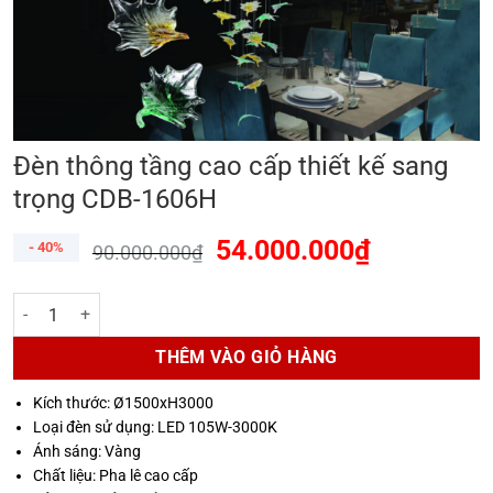
Đèn thông tầng cao cấp thiết kế sang
trọng CDB-1606H
54.000.000
₫
- 40%
90.000.000
₫
Đèn thông tầng cao cấp thiết kế sang trọng CDB-1606H số lượng
THÊM VÀO GIỎ HÀNG
Kích thước: Ø1500xH3000
Loại đèn sử dụng: LED 105W-3000K
Ánh sáng: Vàng
Chất liệu: Pha lê cao cấp