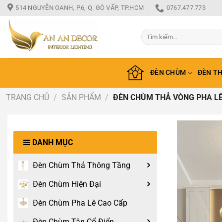
Bỏ
514 NGUYỄN OANH, P.6, Q. GÒ VẤP, TP.HCM
0767.477.773
qua
nội
Tìm
dung
kiếm:
ĐÈN CHÙM
ĐÈN T
TRANG CHỦ
/
SẢN PHẨM
/
ĐÈN CHÙM THẢ VÒNG PHA L
DANH MỤC
Đèn Chùm Thả Thông Tầng
Đèn Chùm Hiện Đại
Đèn Chùm Pha Lê Cao Cấp
Đèn Chùm Tân Cổ Điển