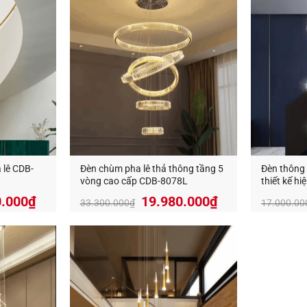
 lê CDB-
Đèn chùm pha lê thả thông tầng 5
Đèn thông 
vòng cao cấp CDB-8078L
thiết kế h
Giá
Giá
Giá
0.000
₫
19.980.000
₫
33.300.000
₫
17.000.00
hiện
gốc
hiện
tại
là:
tại
.000₫.
là:
33.300.000₫.
là:
11.940.000₫.
19.980.000₫.
Đèn chùm pha lê 8 vòng tượng trưn