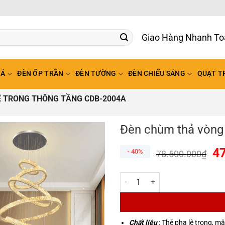
Giao Hàng Nhanh To
HẢ
ĐÈN ỐP TRẦN
ĐÈN TƯỜNG
ĐÈN CHIẾU SÁNG
QUẠT T
Ê TRONG THÔNG TẦNG CDB-2004A
Đèn chùm thả vòng 
4
- 40%
78.500.000
₫
Đèn chùm thả vòng pha lê trong
Chất liệu
: Thẻ pha lê trong, m