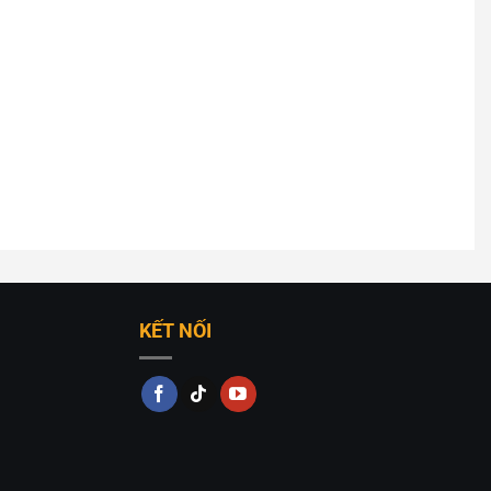
rong CDB-2004A
m nghệ thuật sống động, biến không gian nhà bạn từ
này kết nối giữa thẩm mỹ và chức năng, trở thành lựa
KẾT NỐI