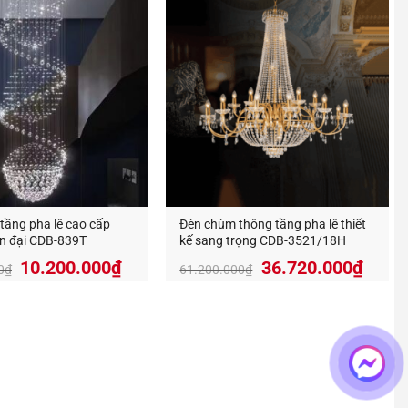
tầng pha lê cao cấp
Đèn chùm thông tầng pha lê thiết
iện đại CDB-839T
kế sang trọng CDB-3521/18H
Giá
Giá
Giá
Giá
10.200.000
₫
36.720.000
₫
0
₫
61.200.000
₫
gốc
hiện
gốc
hiện
là:
tại
là:
tại
17.000.000₫.
là:
61.200.000₫.
là:
10.200.000₫.
36.72
g cho sự phát đạt