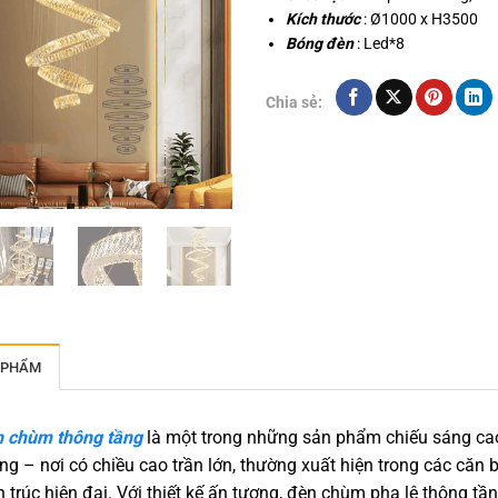
Kích thước
: Ø1000 x H3500
Bóng đèn
: Led*8
Chia sẻ:
 PHẨM
 chùm thông tầng
là một trong những sản phẩm chiếu sáng cao 
ng – nơi có chiều cao trần lớn, thường xuất hiện trong các căn 
ến trúc hiện đại. Với thiết kế ấn tượng, đèn chùm pha lê thông