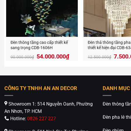
Đèn 
Đèn chù
“bình th
chọn ho
Đèn thông tầng cao cấp thiết kế
Đèn thả thông tầng pha 
sang trọng CDB-1606H
thiết kế hiện đại CDB-6
Giá
Giá
54.000.000
₫
7.500
90.000.000
₫
12.500.000
₫
gốc
hiện
là:
tại
90.000.000₫.
là:
54.000.000₫.
CÔNG TY TNHH AN AN DECOR
DANH MỤC
Showroom 1: 514 Nguyễn Oanh, Phường
Đèn thông tầ
An Nhơn, TP. HCM
Đèn pha lê thi
Hotline:
0826 227 227
Đèn chùm