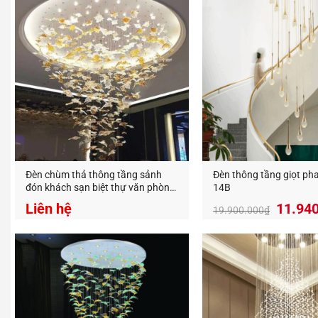
Đèn chùm thả thông tầng sảnh
Đèn thông tầng giọt pha
đón khách sạn biệt thự văn phòng
14B
hình lá phong TTA -02
Giá
Liên hệ
11.94
19.900.000
₫
gốc
là:
19.900