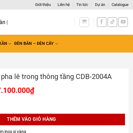
Giới thiệu
Liên hệ
Tin tức
Dự án
Catalogue
àn Quốc
RẦN
ĐÈN BÀN – ĐÈN CÂY
pha lê trong thông tầng CDB-2004A
7.100.000
₫
 thông tầng CDB-2004A số lượng
THÊM VÀO GIỎ HÀNG
âm inox xi vàng