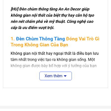
[HU] Đèn chùm thông tầng An An Decor giúp
không gian nội thất của biệt thự hay căn hộ tạo
nên nét chấm phá về mỹ thuật. Công nghệ cao
cấp là ưu điểm vượt trội.
1.
Đèn Chùm Thông Tầng
Đóng Vai Trò Gì
Trong Không Gian Của Bạn
Không gian nội thất hay ngoại thất là điều bạn lưu
tâm nhất trong việc tạo ra không gian sống. Một
không gian được bày bố hợp với ý tưởng của bạn
là điều tuyệt vời. Sẽ tuyệt vời hơn nếu không gian
Xem thêm
ấy được màu sắc của ánh sáng chiếu rọi.
Đèn thông tầng là sự lựa chọn tuyệt vời cho các
không gian sống của bạn. Nó làm nét chấm phá
cho không gian nội thất của bạn. Với sự phong phú
về kiểu dáng thiết kế, ngôi nhà bạn sẽ thêm xinh