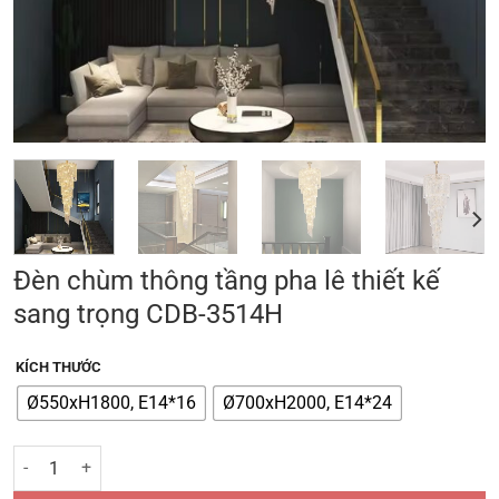
Đèn chùm thông tầng pha lê thiết kế
sang trọng CDB-3514H
KÍCH THƯỚC
Ø550xH1800, E14*16
Ø700xH2000, E14*24
Đèn chùm thông tầng pha lê thiết kế sang trọng CDB-3514H số lượng