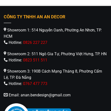
gốc
hiện
gốc
hiện
_____________________________________________
là:
tại
là:
tại
33.300.000₫.
là:
40.500.000₫.
là:
⚡️
An An Decor
– Ánh sáng từ tâm hồn
⚡️
19.980.000₫.
24.300.0
CÔNG TY TNHH AN AN DECOR
🏢CN 1: 514 Nguyễn Oanh, Phường An Nhơn, TP.
Hồ Chí Minh
Showroom 1: 514 Nguyễn Oanh, Phường An Nhơn, TP.
HCM
🏢CN 2: 511 Ngô Gia Tự, Phường Việt Hưng, TP. Hà
Hotline:
0826 227 227
Nội
Showroom 2: 511 Ngô Gia Tự, Phường Việt Hưng, TP. HN
Hotline: 0826.227.227 – 0813.160.160 –
Hotline:
0823 511 511
08.1745.175 (Zalo)
Showroom 3: 190B Cách Mạng Tháng 8, Phường Cẩm
Fanpage:
Đèn Trang Trí An An Decor
Lệ, TP. Đà Nẵng
Hotline:
0767 477 773
Email:
anan.bendesign@gmail.com