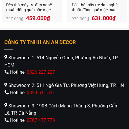
Đèn thả mây tre đan nghệ
Đèn thả mây tre đan nghệ
thuật đồng quê mộc mạc
thuật đồng quê mộc mạc
VR-9308
VR-91025
Giá
Giá
Giá
Giá
459.000
₫
631.000
₫
707.000
₫
970.000
₫
gốc
hiện
gốc
hiện
là:
tại
là:
tại
707.000₫.
là:
970.000₫.
là:
459.000₫.
631.
CÔNG TY TNHH AN AN DECOR
Showroom 1: 514 Nguyễn Oanh, Phường An Nhơn, TP.
HCM
Hotline:
0826 227 227
Showroom 2: 511 Ngô Gia Tự, Phường Việt Hưng, TP. HN
Hotline:
0823 511 511
Showroom 3: 190B Cách Mạng Tháng 8, Phường Cẩm
Lệ, TP. Đà Nẵng
Hotline:
0767 477 773