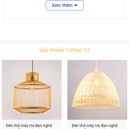
là điều tuyệt vời. Sẽ tuyệt vời hơn nếu không gian
Xem thêm
ấy được màu sắc của ánh sáng chiếu rọi.
Đèn thả gỗ
là sự lựa chọn hợp lý cho các không
gian năng động, tươi trẻ. Nó làm nét chấm phá cho
không gian nội ngoại thất của bạn. Với sự phong
phú về kiểu dáng thiết kế, ngôi nhà bạn sẽ thêm
SẢN PHẨM TƯƠNG TỰ
xinh đẹp. Với công nghệ chiếu sáng hiện đại,
không gian của bạn sẽ bừng sáng hay lung linh.
Đèn Thả Gỗ
An An Decor
An An Decor luôn tìm kiếm để nhập khẩu các mẫu
đèn tường hiện đại chất lượng cao. Bên cạnh đó,
chúng tôi còn tự thiết kế và sản xuất các mẫu đèn
tường theo ý tưởng khách hàng đưa ra. Chúng tôi
lắp đặt và bảo trì tận tình, chu đáocho quý khách!
Đèn thả mây tre đan nghệ
Đèn thả mây tre đan nghệ