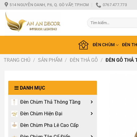
Bỏ
514 NGUYỄN OANH, P.6, Q. GÒ VẤP, TP.HCM
0767.477.773
qua
nội
Tìm
dung
kiếm:
ĐÈN CHÙM
ĐÈN T
TRANG CHỦ
/
SẢN PHẨM
/
ĐÈN THẢ GỖ
/
ĐÈN GỖ THẢ 
DANH MỤC
Đèn Chùm Thả Thông Tầng
Đèn Chùm Hiện Đại
Đèn Chùm Pha Lê Cao Cấp
Đèn Chùm Tân Cổ Điển