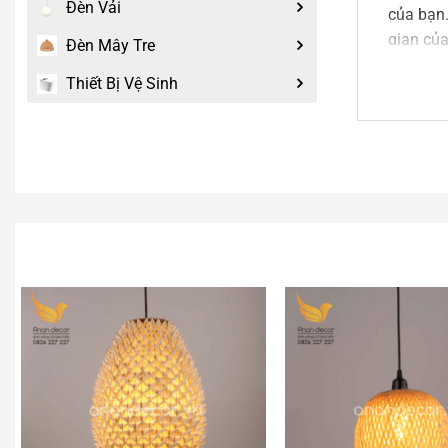
Đèn Vải
của bạn.
gian của
Đèn Mây Tre
Thiết Bị Vệ Sinh
Đèn 
An An De
sản xuất
Tư vấn, 
Nếu mẫ
thể xem
của
An 
Liên hệ 