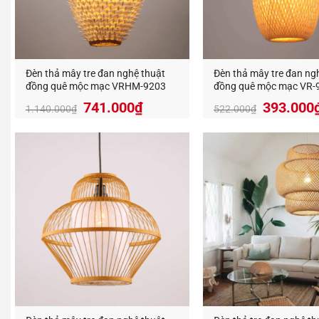
Đèn Tra
thị trườn
An An D
Đèn thả mây tre đan nghệ thuật
Đèn thả mây tre đan ng
Địa Chỉ:
đồng quê mộc mạc VRHM-9203
đồng quê mộc mạc VR-
Hotline:
Giá
Giá
741.000
₫
393.000
1.140.000
₫
522.000
₫
https://
gốc
hiện
là:
tại
1.140.000₫.
là:
741.000₫.