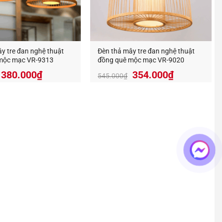
ng trí decor, đa dạng mẫu mã và giá thành tốt nhất trên
y tre đan nghệ thuật
Đèn thả mây tre đan nghệ thuật
mộc mạc VR-9313
đồng quê mộc mạc VR-9020
Giá
Giá
Giá
Giá
380.000
₫
354.000
₫
545.000
₫
gốc
hiện
gốc
hiện
là:
tại
là:
tại
585.000₫.
là:
545.000₫.
là:
380.000₫.
354.000₫.