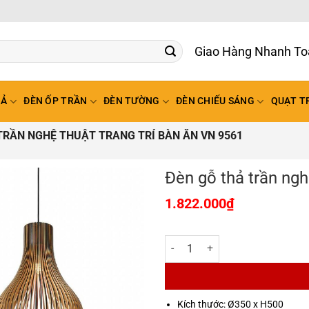
Giao Hàng Nhanh To
HẢ
ĐÈN ỐP TRẦN
ĐÈN TƯỜNG
ĐÈN CHIẾU SÁNG
QUẠT T
TRẦN NGHỆ THUẬT TRANG TRÍ BÀN ĂN VN 9561
Đèn gỗ thả trần ngh
1.822.000
₫
Đèn gỗ thả trần nghệ thuật trang
Kích thước: Ø350 x H500