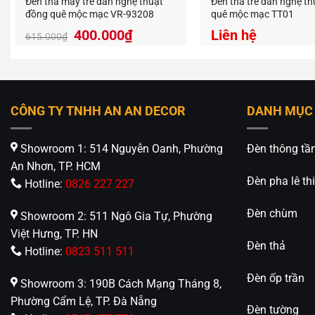
Đèn thả mây tre đan nghệ thuật
Đèn thả tre đan nghệ t
đồng quê mộc mạc VR-93208
quê mộc mạc TT01
Giá
Giá
400.000
₫
Liên hệ
615.000
₫
gốc
hiện
là:
tại
615.000₫.
là:
400.000₫.
CÔNG TY TNHH AN AN DECOR
DANH MỤC
Showroom 1: 514 Nguyễn Oanh, Phường
Đèn thông tầ
An Nhơn, TP. HCM
Đèn pha lê thi
Hotline:
0826 227 227
Đèn chùm
Showroom 2: 511 Ngô Gia Tự, Phường
Việt Hưng, TP. HN
Đèn thả
Hotline:
0823 511 511
Đèn ốp trần
Showroom 3: 190B Cách Mạng Tháng 8,
Phường Cẩm Lệ, TP. Đà Nẵng
Đèn tường