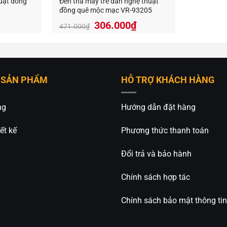
huật đồng
Đèn thả mây tre đan nghệ thuật
đồng quê mộc mạc VR-93205
Giá
Giá
306.000
₫
471.000
₫
gốc
hiện
là:
tại
471.000₫.
là:
306.000₫.
 SẢN PHẨM
HỖ TRỢ KHÁCH HÀNG
ng
Hướng dẫn đặt hàng
ết kế
Phương thức thanh toán
Đổi trả và bảo hành
Chính sách hợp tác
Chính sách bảo mật thông tin