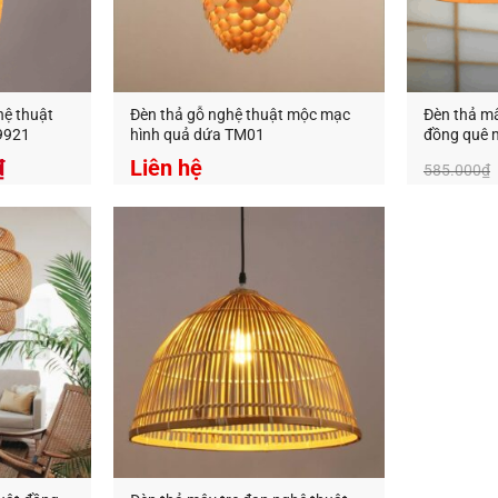
ng Trí An An Decor
chuyên thiết kế và cung cấp các loại đèn tra
g.
ecor
–
Ánh sáng từ tâm hồn
hệ thuật
Đèn thả gỗ nghệ thuật mộc mạc
Đèn thả mâ
412 Phạm Văn Đồng, P.11, Q.Bình Thạnh, Tp.Hồ Chí Minh
9921
hình quả dứa TM01
đồng quê 
0826.227.227
–
0813.160.160
(zalo)
₫
Liên hệ
585.000
₫
anandecor.vn/