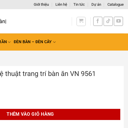
Giới thiệu
Liên hệ
Tin tức
Dự án
Catalogue
àn Quốc
RẦN
ĐÈN BÀN – ĐÈN CÂY
ệ thuật trang trí bàn ăn VN 9561
 trí bàn ăn VN 9561 số lượng
THÊM VÀO GIỎ HÀNG