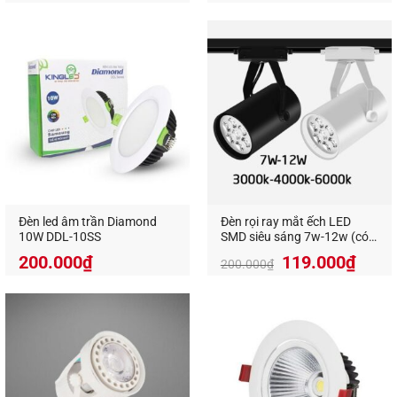
☎️0826.227.227
🌎www.anandecor.vn
👜 Mở cửa từ 8h30 đến 19h00 tất cả các ngày
trong tuần ( Có chỗ đỗ ô tô)
Đèn led âm trần Diamond
Đèn rọi ray mắt ếch LED
10W DDL-10SS
SMD siêu sáng 7w-12w (có 3
màu ánh sáng)
200.000
₫
119.000
₫
200.000
₫