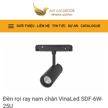
Bỏ
qua
nội
dung
GIỚI THIỆU
LIÊN HỆ
TIN TỨC
DỰ ÁN
CATALOGUE
Đèn rọi ray nam chân VinaLed SDF-6W-
25U