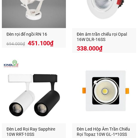
Đèn rọi đế ngồi RN 16
Đèn âm trần chiếu rọi Opal
16W DLR-16SS
Giá
Giá
451.100
₫
694.000
₫
338.000
₫
gốc
hiện
là:
tại
694.000₫.
là:
451.100₫.
Đèn Led Rọi Ray Sapphire
Đèn Led Hộp Âm Trần Chiếu
10W RRT-10SS
Rọi Topaz 10W GL-1*10SS