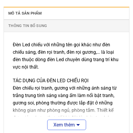
MÔ TẢ SẢN PHẨM
THÔNG TIN BỔ SUNG
Đèn Led chiếu với những tên gọi khác như đèn
chiếu sáng, đèn rọi tranh, đèn rọi gương,… là loại
đèn thuộc dòng đèn Led chuyên dùng trang trí khu
vực nội thất.
TÁC DỤNG CỦA ĐÈN LED CHIẾU RỌI
Đèn chiếu rọi tranh, gương với những ánh sáng từ
trắng trung tính sáng vàng ấm làm nổi bật tranh,
gương soi, phòng thường được lắp đặt ở những
không gian như phòng ngủ, phòng tắm. Thiết kế
đơn giản nhưng thực tế khi đặt lên bức tranh hay
Xem thêm
gương mà bạn cần trang trí trông rất hiện đại và
sang trọng, tô lên điểm nhấn cho bức tranh của