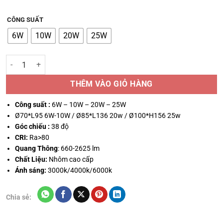
CÔNG SUẤT
6W
10W
20W
25W
Đèn rọi ray nam chân VinaLed SDF-6W-25U số lượng
THÊM VÀO GIỎ HÀNG
Công suất :
6W – 10W – 20W – 25W
Ø70*L95 6W-10W / Ø85*L136 20w / Ø100*H156 25w
Góc chiếu :
38 độ
CRI:
Ra>80
Quang Thông
: 660-2625 lm
Chất Liệu:
Nhôm cao cấp
Ánh sáng:
3000k/4000k/6000k
Chia sẻ: