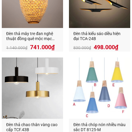
Đèn thả mây tre đan nghệ
Đèn thả kiểu sáo diều hiện
thuật đồng quê mộc mạc
đại TCA-24B
VRHM-9203
Giá
Giá
Giá
Giá
741.000
₫
498.000
₫
1.140.000
₫
830.000
₫
gốc
hiện
gốc
hiện
là:
tại
là:
tại
1.140.000₫.
là:
830.000₫.
là:
741.000₫.
498.
Đèn thả chao thân vàng cao
Đèn thả chóp nón nhiều màu
cấp TCF.43B
sắc DT 8125-M