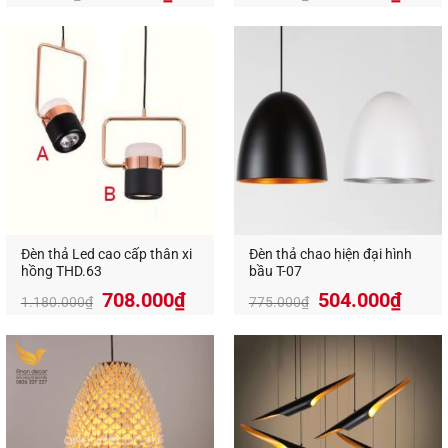
gốc
hiện
gốc
hiện
là:
tại
là:
tại
854.000₫.
là:
557.000₫.
là:
555.000₫.
362.
Đèn thả Led cao cấp thân xi
Đèn thả chao hiện đại hình
hồng THD.63
bầu T-07
708.000
₫
504.000
₫
1.180.000
₫
775.000
₫