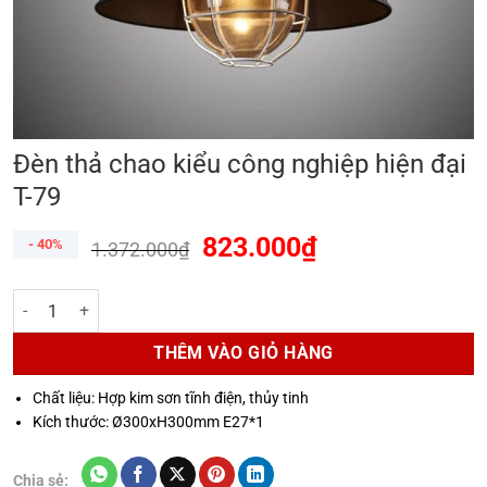
Đèn thả chao kiểu công nghiệp hiện đại
T-79
823.000
₫
- 40%
1.372.000
₫
Đèn thả chao kiểu công nghiệp hiện đại T-79 số lượng
THÊM VÀO GIỎ HÀNG
Chất liệu: Hợp kim sơn tĩnh điện, thủy tinh
Kích thước: Ø300xH300mm E27*1
Chia sẻ: