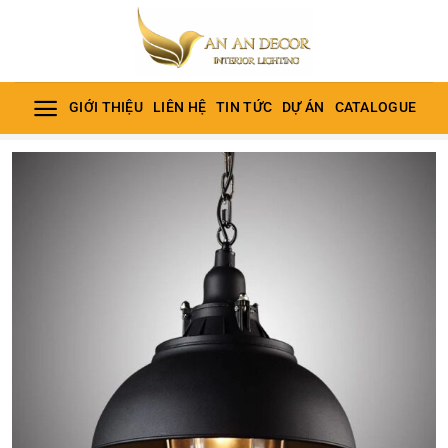
Bỏ
qua
nội
dung
GIỚI THIỆU
LIÊN HỆ
TIN TỨC
DỰ ÁN
CATALOGUE