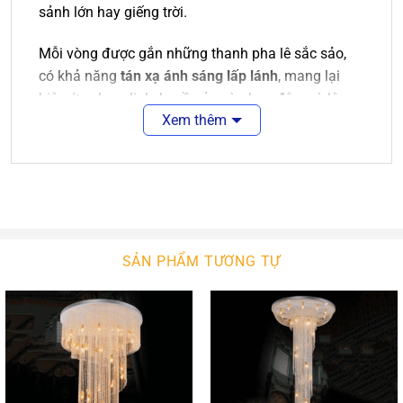
sảnh lớn hay giếng trời.
Mỗi vòng được gắn những thanh pha lê sắc sảo,
có khả năng
tán xạ ánh sáng lấp lánh
, mang lại
hiệu ứng lung linh, huyền ảo vào ban đêm và lộng
Xem thêm
lẫy vào ban ngày.
Chất Liệu Pha Lê Cao Cấp – Tỏa Sáng Từng Chi
Tiết
Sử dụng
pha lê K9 kết hợp inox vàng
cao cấp
với độ trong cao, sắc nét
SẢN PHẨM TƯƠNG TỰ
Các viên pha lê được
cắt gọt thủ công
, góc cạnh
rõ ràng, giúp phản xạ ánh sáng mạnh và đẹp
Khung đèn làm từ
hợp kim mạ vàng hoặc xi
bóng
, chống gỉ sét và bền màu theo thời gian