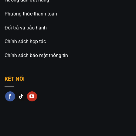
⚡️
An An Decor – Ánh sáng từ tâm hồn
⚡️
Phương thức thanh toán
🏢CN 1: 514 Nguyễn Oanh, P.6, Q. Gò Vấp, Tp.Hồ
Đổi trả và bảo hành
Chí Minh
Chính sách hợp tác
🏢CN 2: 511 Ngô Gia Tự, P. Đức Giang, Q.Long
Biên, Tp. Hà Nội
Chính sách bảo mật thông tin
Hotline: 0826.227.227 – 0813.160.160
KẾT NỐI
Fanpage:
Đèn Trang Trí An An Decor