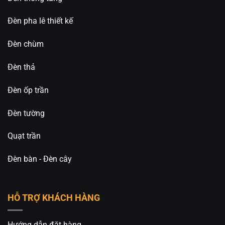
không gian
✅ Bảo hành chính hãng – hỗ trợ tư vấn & thi công
Đèn pha lê thiết kế
tận nơi
Đèn chùm
Mua Đèn Thả Thông Tầng CDB-7047T6B Ở Đâu
Uy Tín?
Đèn thả
Chúng tôi chuyên cung cấp
đèn thả thông tầng
Đèn ốp trần
pha lê chính hãng
, đa dạng mẫu mã và kích thước,
phù hợp mọi kiểu trần cao. Đội ngũ tư vấn và kỹ
Đèn tường
thuật sẽ hỗ trợ chọn mẫu và lắp đặt tận nơi nhanh
chóng.
Quạt trần
Liên hệ ngay để đặt hàng, ưu tiên khách hàng gọi
Đèn bàn - Đèn cây
điện trực tiếp cho An An Decor
Đèn Trang Trí An An Decor
chuyên thiết kế và cung
HỖ TRỢ KHÁCH HÀNG
cấp các loại đèn trang trí decor, đa dạng mẫu mã
và giá thành tốt nhất trên thị trường.
_____________________________________________
Hướng dẫn đặt hàng