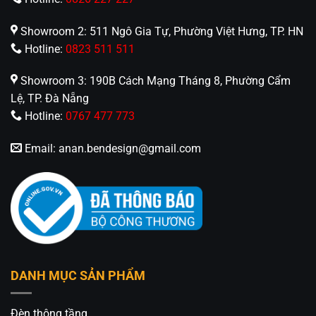
Showroom 2: 511 Ngô Gia Tự, Phường Việt Hưng, TP. HN
Hotline:
0823 511 511
Showroom 3: 190B Cách Mạng Tháng 8, Phường Cẩm
Lệ, TP. Đà Nẵng
Hotline:
0767 477 773
Email:
anan.bendesign@gmail.com
Lý Do Nên Chọn Đèn Thả Pha Lê CDB-7047T6B
✅ Thiết kế 6 vòng xếp tầng độc đáo – nổi bật
không gian trần cao
✅ Pha lê cao cấp K9 – ánh sáng lấp lánh và sang
trọng
✅ Chip LED bền, 3 chế độ màu – tiết kiệm điện
DANH MỤC SẢN PHẨM
năng
✅ Lắp đặt linh hoạt – chiều cao tùy chỉnh theo
Đèn thông tầng