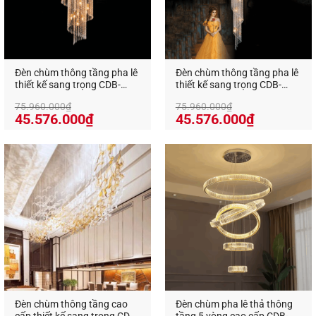
Dây cáp inox chịu lực cao
, dễ dàng điều chỉnh
chiều dài từng vòng cho phù hợp chiều cao trần
Đèn chùm thông tầng pha lê
Đèn chùm thông tầng pha lê
thiết kế sang trọng CDB-
thiết kế sang trọng CDB-
3522H
3523H
75.960.000
₫
75.960.000
₫
Giá
Giá
Giá
Giá
45.576.000
₫
45.576.000
₫
gốc
hiện
gốc
hiện
là:
tại
là:
tại
75.960.000₫.
là:
75.960.000₫.
là:
45.576.000₫.
45.576.0
Đèn chùm thông tầng cao
Đèn chùm pha lê thả thông