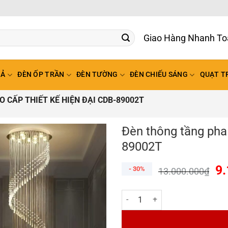
Giao Hàng Nhanh To
HẢ
ĐÈN ỐP TRẦN
ĐÈN TƯỜNG
ĐÈN CHIẾU SÁNG
QUẠT T
 CẤP THIẾT KẾ HIỆN ĐẠI CDB-89002T
Đèn thông tầng pha 
89002T
9.
- 30%
13.000.000
₫
Đèn thông tầng pha lê cao cấp t