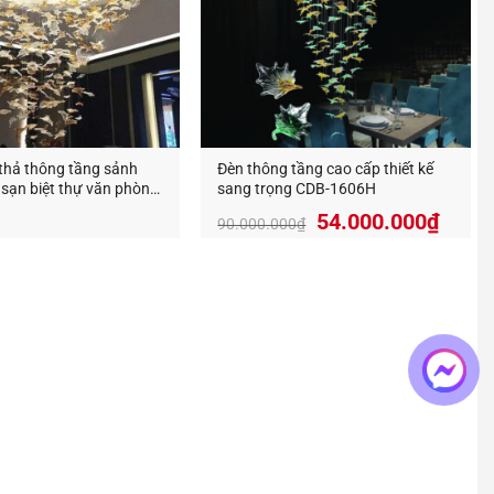
thả thông tầng sảnh
Đèn thông tầng cao cấp thiết kế
sạn biệt thự văn phòng
sang trọng CDB-1606H
ong TTA -02
Giá
Giá
54.000.000
₫
90.000.000
₫
gốc
hiện
là:
tại
90.000.000₫.
là:
54.00