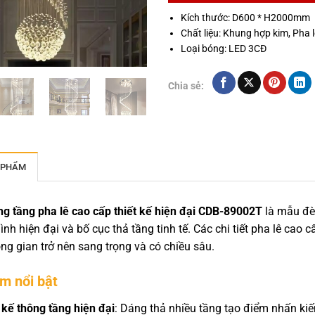
Kích thước: D600 * H2000mm
Chất liệu: Khung hợp kim, Pha 
Loại bóng: LED 3CĐ
Chia sẻ:
 PHẨM
g tầng pha lê cao cấp thiết kế hiện đại CDB-89002T
là mẫu đèn
hình hiện đại và bố cục thả tầng tinh tế. Các chi tiết pha lê cao
ng gian trở nên sang trọng và có chiều sâu.
m nổi bật
 kế thông tầng hiện đại
: Dáng thả nhiều tầng tạo điểm nhấn kiế