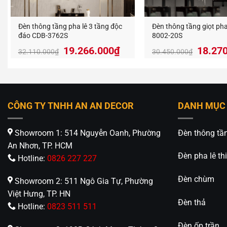
Đèn thông tầng pha lê 3 tầng độc
Đèn thông tầng giọt pha
đáo CDB-3762S
8002-20S
Giá
Giá
Giá
19.266.000
₫
18.27
32.110.000
₫
30.450.000
₫
gốc
hiện
gốc
là:
tại
là:
32.110.000₫.
là:
30.450
19.266.000₫.
CÔNG TY TNHH AN AN DECOR
DANH MỤC
Showroom 1: 514 Nguyễn Oanh, Phường
Đèn thông tầ
An Nhơn, TP. HCM
Đèn pha lê thi
Hotline:
0826 227 227
Thông 
Đèn chùm
Showroom 2: 511 Ngô Gia Tự, Phường
Mã s
Việt Hưng, TP. HN
Đèn thả
Hotline:
0823 511 511
Loại 
Đèn ốp trần