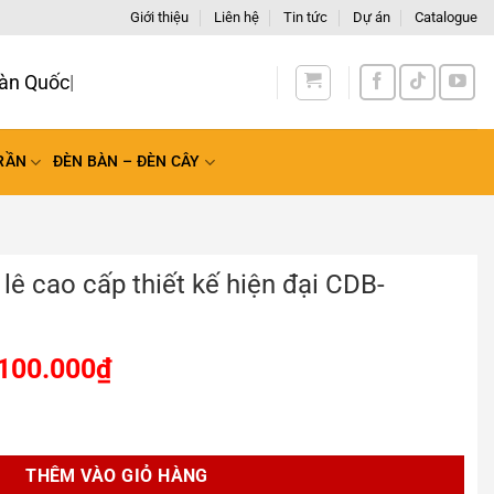
Giới thiệu
Liên hệ
Tin tức
Dự án
Catalogue
àn Quốc
RẦN
ĐÈN BÀN – ĐÈN CÂY
lê cao cấp thiết kế hiện đại CDB-
100.000
₫
hiết kế hiện đại CDB-89002T số lượng
THÊM VÀO GIỎ HÀNG