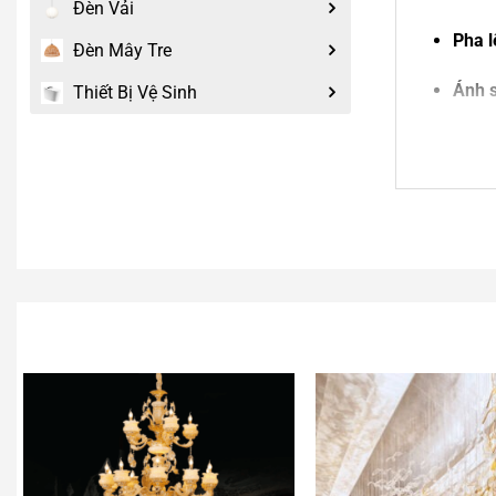
Đèn Vải
Pha l
Đèn Mây Tre
Ánh s
Thiết Bị Vệ Sinh
Kết c
Ứng dụ
Sảnh 
Phòng
Sảnh 
Không