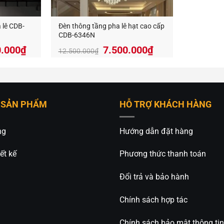
 lê CDB-
Đèn thông tầng pha lê hạt cao cấp
CDB-6346N
Giá
0.000
₫
7.500.000
₫
12.500.000
₫
hiện
tại
.000₫.
là:
18.270.000₫.
 SẢN PHẨM
HỖ TRỢ KHÁCH HÀNG
ng
Hướng dẫn đặt hàng
ết kế
Phương thức thanh toán
tin cơ bản
Đổi trả và bảo hành
ản phẩm: CDB-89002T
Chính sách hợp tác
đèn: Đèn thông tầng pha lê cao cấp
Chính sách bảo mật thông tin