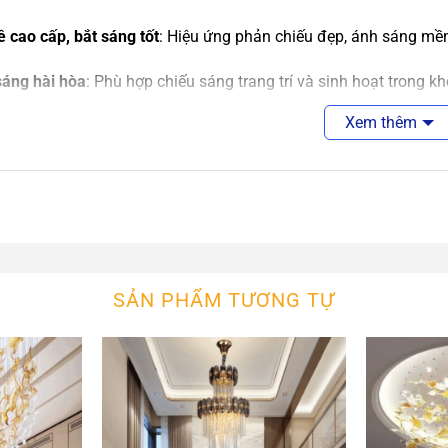
ê cao cấp, bắt sáng tốt
: Hiệu ứng phản chiếu đẹp, ánh sáng mề
áng hài hòa
: Phù hợp chiếu sáng trang trí và sinh hoạt trong kh
Xem thêm
ấu bền chắc
: Khung kim loại hoàn thiện cao cấp, an toàn khi lắ
ng không gian
thông tầng biệt thự, nhà phố
 khách trần cao, duplex, penthouse
SẢN PHẨM TƯƠNG TỰ
khách sạn, resort, showroom cao cấp
 gian kiến trúc hiện đại cần điểm nhấn ánh sáng