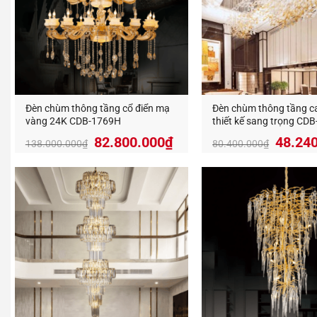
Đèn chùm thông tầng cổ điển mạ
Đèn chùm thông tầng c
vàng 24K CDB-1769H
thiết kế sang trọng CD
Giá
Giá
Giá
82.800.000
₫
48.24
138.000.000
₫
80.400.000
₫
gốc
hiện
gốc
là:
tại
là:
138.000.000₫.
là:
80.400
82.800.000₫.