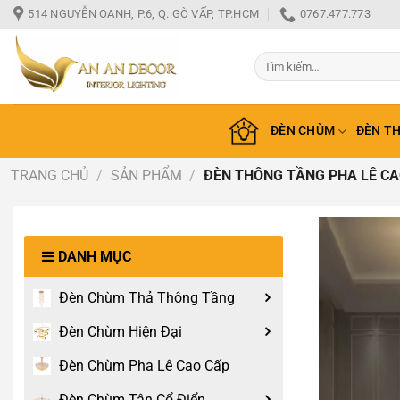
Bỏ
514 NGUYỄN OANH, P.6, Q. GÒ VẤP, TP.HCM
0767.477.773
qua
nội
Tìm
dung
kiếm:
ĐÈN CHÙM
ĐÈN T
TRANG CHỦ
/
SẢN PHẨM
/
ĐÈN THÔNG TẦNG PHA LÊ CAO
DANH MỤC
Đèn Chùm Thả Thông Tầng
Đèn Chùm Hiện Đại
Đèn Chùm Pha Lê Cao Cấp
Đèn Chùm Tân Cổ Điển