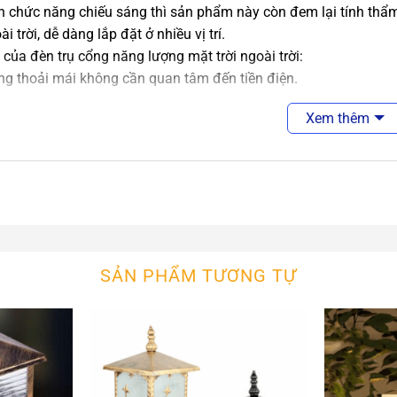
 chức năng chiếu sáng thì sản phẩm này còn đem lại tính thẩm
i trời, dễ dàng lắp đặt ở nhiều vị trí.
của đèn trụ cổng năng lượng mặt trời ngoài trời:
g thoải mái không cần quan tâm đến tiền điện.
lo bị mất điện
Xem thêm
cần mua thêm vật tư điện khi lắp đặt
cần thi công dẫn điện.
g cảm biến phát sáng khi trời tối, tắt khi trời sáng.
n năng lượng ánh nắng 4-5h xạc.
ian sử dụng liên tục 8 đến 12 tiếng.
 trụ ngoài trời phong cách cổ điển với màu sắc và hoa văn rất 
èn có khả năng chống nước và các điều kiện thời tiết ngoài trời
SẢN PHẨM TƯƠNG TỰ
ân vườn.
g ấp áp từ bóng LED chất lượng cao sẽ mang đến cho bạn một k
èn được gia công từ chất liệu hợp kim cao cấp chịu được tác 
hắc của chiếc đèn.
ụ cổng được làm từ nhiều chất liệu khác nhau nhưng phổ biến là
 sẽ giúp đèn có độ bền trên 10 năm.