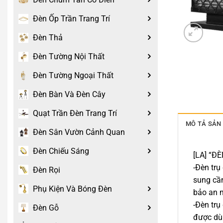
Đèn Ốp Trần Trang Trí
Đèn Thả
Đèn Tường Nội Thất
Đèn Tường Ngoại Thất
Đèn Bàn Và Đèn Cây
Quạt Trần Đèn Trang Trí
MÔ TẢ SẢN
Đèn Sân Vườn Cảnh Quan
Đèn Chiếu Sáng
[LA] “
-Đèn trụ
Đèn Rọi
sung cần
Phụ Kiện Và Bóng Đèn
bảo an n
-Đèn trụ
Đèn Gỗ
được dùn