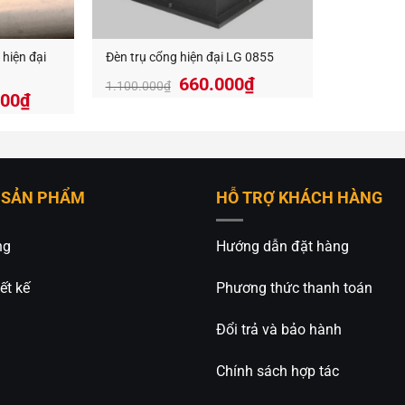
hiện đại
Đèn trụ cổng hiện đại LG 0855
Giá
Giá
660.000
₫
1.100.000
₫
000
₫
gốc
hiện
là:
tại
1.100.000₫.
là:
660.000₫.
 SẢN PHẨM
HỖ TRỢ KHÁCH HÀNG
ng
Hướng dẫn đặt hàng
ết kế
Phương thức thanh toán
Đổi trả và bảo hành
Chính sách hợp tác