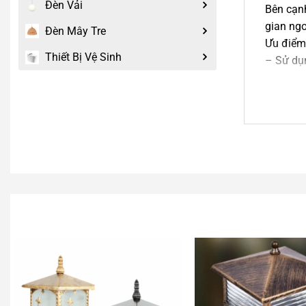
Đèn Vải
Bên cạnh
gian ngoà
Đèn Mây Tre
Ưu điểm 
Thiết Bị Vệ Sinh
– Sử dụn
– Không 
– Không 
– Không 
– Tự độn
– Chỉ cầ
– Thời g
-Mẫu đèn
-Chiếc đ
tường s
-Ánh sán
-Chiếc đ
độ bền c
– Đèn tr
gang đúc