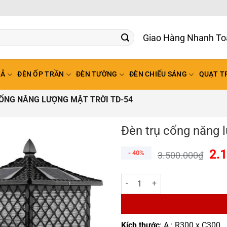
Giao Hàng Nhanh To
HẢ
ĐÈN ỐP TRẦN
ĐÈN TƯỜNG
ĐÈN CHIẾU SÁNG
QUẠT T
ỔNG NĂNG LƯỢNG MẶT TRỜI TD-54
Đèn trụ cổng năng 
2.
- 40%
3.500.000
₫
Đèn trụ cổng năng lượng mặt trờ
Kích thước
: A : R300 x C300