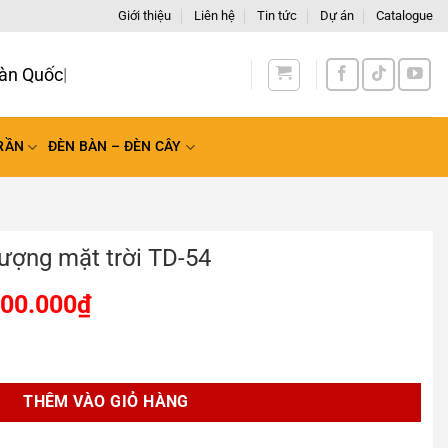
Giới thiệu
Liên hệ
Tin tức
Dự án
Catalogue
àn Quốc
RẦN
ĐÈN BÀN – ĐÈN CÂY
lượng mặt trời TD-54
100.000
₫
i TD-54 số lượng
THÊM VÀO GIỎ HÀNG