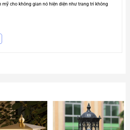
 mỹ cho không gian nó hiện diện như trang trí không
sang trọng.
 nên thích hợp sử dụng cho cổng ra vào, ban công,
hông gian sống thật tiện nghi.
động nắng mưa của thời tiết thông thường để đảm bảo
 4 chất liệu : nhôm đúc, đồng nguyên chất, sắt và