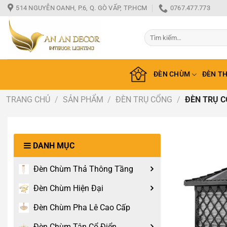
Bỏ
514 NGUYỄN OANH, P.6, Q. GÒ VẤP, TP.HCM
0767.477.773
qua
nội
Tìm
dung
kiếm:
ĐÈN CHÙM
ĐÈN T
TRANG CHỦ
/
SẢN PHẨM
/
ĐÈN TRỤ CỔNG
/
ĐÈN TRỤ C
DANH MỤC
Đèn Chùm Thả Thông Tầng
Đèn Chùm Hiện Đại
Đèn Chùm Pha Lê Cao Cấp
Đèn Chùm Tân Cổ Điển