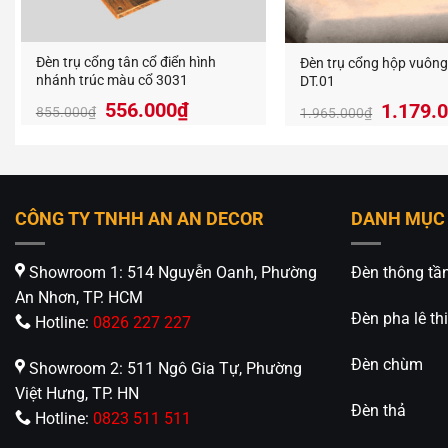
Đèn trụ cổng tân cổ điển hình
Đèn trụ cổng hộp vuông 
nhánh trúc màu cổ 3031
DT.01
556.000
₫
1.179.
855.000
₫
1.965.000
₫
CÔNG TY TNHH AN AN DECOR
DANH MỤC
Showroom 1: 514 Nguyễn Oanh, Phường
Đèn thông tầ
An Nhơn, TP. HCM
Đèn pha lê thi
Hotline:
0826 227 227
Đèn chùm
Showroom 2: 511 Ngô Gia Tự, Phường
Việt Hưng, TP. HN
Đèn thả
Hotline:
0823 511 511