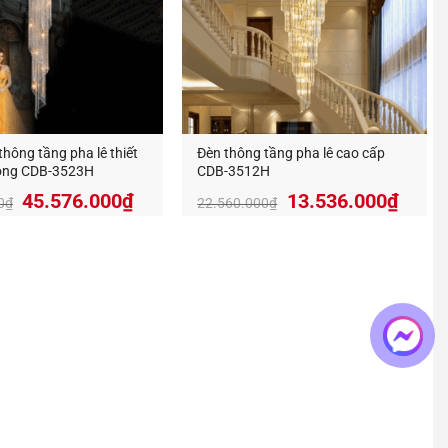
hông tầng pha lê thiết
Đèn thông tầng pha lê cao cấp
rọng CDB-3523H
CDB-3512H
Giá
Giá
45.576.000
₫
13.536.000
₫
0
₫
22.560.000
₫
gốc
hiện
là:
tại
75.960.000₫.
là:
45.576.000₫.