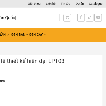
Giới thiệu
Liên hệ
Tin tức
Dự án
Catalogue
àn Quốc
RẦN
ĐÈN BÀN – ĐÈN CÂY
lê thiết kế hiện đại LPT03
0mm