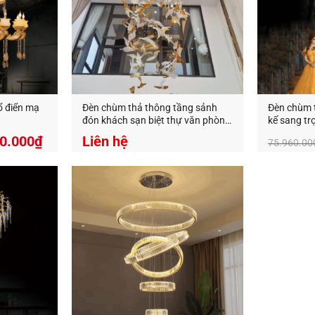
ổ điển mạ
Đèn chùm thả thông tầng sảnh
Đèn chùm t
đón khách sạn biệt thự văn phòng
kế sang t
hình lông vũ TTA -03
Giá
0.000
₫
Liên hệ
75.960.00
hiện
tại
00.000₫.
là:
82.800.000₫.