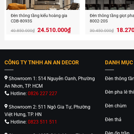
Đèn thông tầng kiểu hoàng gia
Đèn thông tầng giọt pha
CDB-8093S
8002-20S
Giá
Giá
Giá
24.510.000
₫
18.27
40.850.000
₫
30.450.000
₫
gốc
hiện
gốc
là:
tại
là:
Công 
40.850.000₫.
là:
30.450
24.510.000₫.
Sản phẩm
CÔNG TY TNHH AN AN DECOR
DANH MỤC
cao giúp
cấp.
Showroom 1: 514 Nguyễn Oanh, Phường
Đèn thông tầ
An Nhơn, TP. HCM
Phù 
Đèn pha lê thi
Hotline:
0826 227 227
Đèn thôn
Đèn chùm
Showroom 2: 511 Ngô Gia Tự, Phường
– Biệt th
Việt Hưng, TP. HN
– Sảnh 
Đèn thả
Hotline:
0823 511 511
– Cầu th
– Showr
Đèn ốp trần