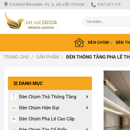
Bỏ
514 NGUYỄN OANH, P.6, Q. GÒ VẤP, TP.HCM
0767.477.773
qua
nội
Tìm
dung
kiếm:
ĐÈN CHÙM
ĐÈN T
TRANG CHỦ
/
SẢN PHẨM
/
ĐÈN THÔNG TẦNG PHA LÊ THI
DANH MỤC
Đèn Chùm Thả Thông Tầng
Đèn Chùm Hiện Đại
Đèn Chùm Pha Lê Cao Cấp
Đèn Chùm Tân Cổ Điển