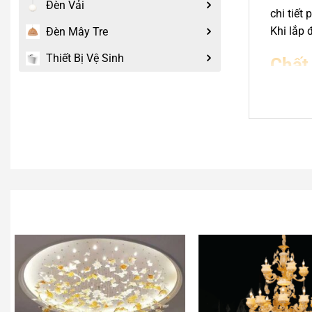
Đèn Vải
chi tiết
Khi lắp 
Đèn Mây Tre
Thiết Bị Vệ Sinh
Chất
Đèn sử d
nhưng kh
mỹ mà cò