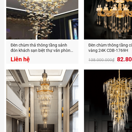
Đèn chùm thả thông tầng sảnh
Đèn chùm thông tầng c
đón khách sạn biệt thự văn phòng
vàng 24K CDB-1769H
hình lá phong TTA -02
Giá
Liên hệ
82.80
138.000.000
₫
gốc
là:
138.0