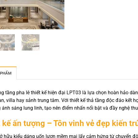
 PHẨM
g tầng pha lê thiết kế hiện đại LPT03 là lựa chọn hoàn hảo dà
n, villa hay sảnh trung tâm. Với thiết kế thả tầng độc đáo kết
 ánh sáng lung linh, tạo nên điểm nhấn nổi bật và đầy nghệ th
 kế ấn tượng – Tôn vinh vẻ đẹp kiến tr
 hữu kiểu dáng uốn lượn mềm mại lấy cảm hứng từ chuyển động 