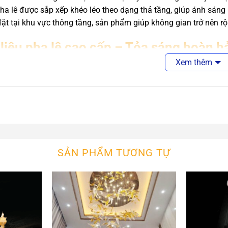
 pha lê được sắp xếp khéo léo theo dạng thả tầng, giúp ánh sáng
đặt tại khu vực thông tầng, sản phẩm giúp không gian trở nên r
 liệu pha lê cao cấp – Tỏa sáng hoàn h
Xem thêm
ụng pha lê chất lượng cao có độ trong suốt và khả năng tán sắc
ông chói mắt. Kết hợp với khung kim loại sơn tĩnh điện bền b
n có độ bền cao theo thời gian.
SẢN PHẨM TƯƠNG TỰ