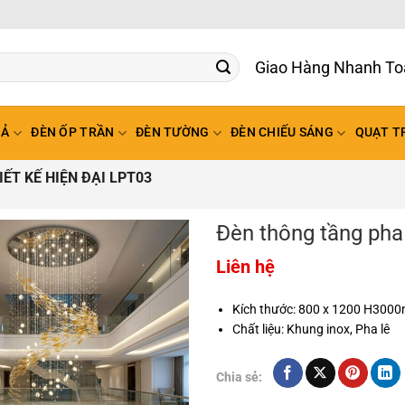
Giao Hàng Nhanh To
HẢ
ĐÈN ỐP TRẦN
ĐÈN TƯỜNG
ĐÈN CHIẾU SÁNG
QUẠT T
ẾT KẾ HIỆN ĐẠI LPT03
Đèn thông tầng pha 
Liên hệ
Kích thước: 800 x 1200 H300
Chất liệu: Khung inox, Pha lê
Chia sẻ: