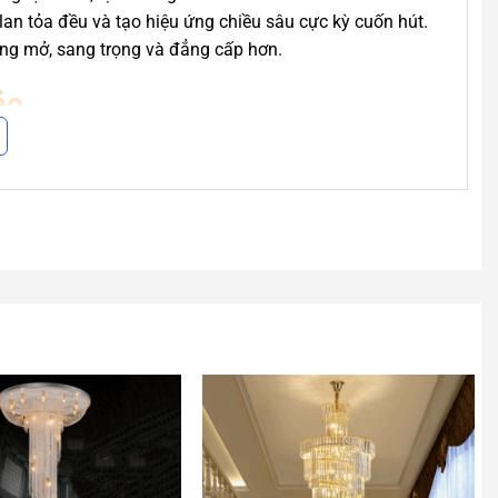
 lan tỏa đều và tạo hiệu ứng chiều sâu cực kỳ cuốn hút.
ộng mở, sang trọng và đẳng cấp hơn.
ảo
 ánh sáng tốt, giúp tạo nên hiệu ứng ánh sáng rực rỡ
ỉ, đèn thông tầng LPT03 không chỉ đảm bảo tính thẩm